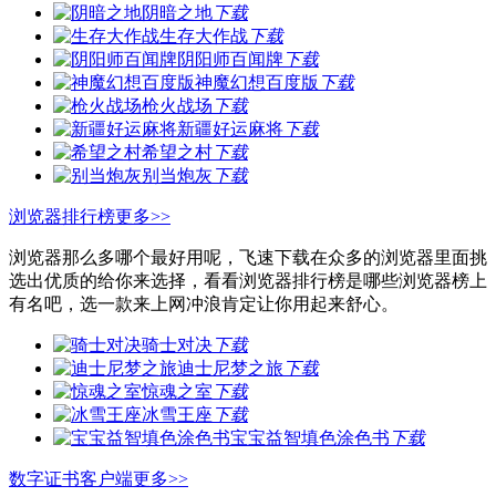
阴暗之地
下载
生存大作战
下载
阴阳师百闻牌
下载
神魔幻想百度版
下载
枪火战场
下载
新疆好运麻将
下载
希望之村
下载
别当炮灰
下载
浏览器排行榜
更多>>
浏览器那么多哪个最好用呢，飞速下载在众多的浏览器里面挑
选出优质的给你来选择，看看浏览器排行榜是哪些浏览器榜上
有名吧，选一款来上网冲浪肯定让你用起来舒心。
骑士对决
下载
迪士尼梦之旅
下载
惊魂之室
下载
冰雪王座
下载
宝宝益智填色涂色书
下载
数字证书客户端
更多>>