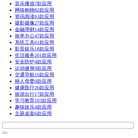
音乐播放
7款应用
网络购物
82款应用
资讯阅读
63款应用
摄影摄像
27款应用
金融理财
14款应用
效率办公
47款应用
系统工具
61款应用
影音娱乐
18款应用
生活服务
201款应用
安全防护
4款应用
运动健身
9款应用
交通导航
10款应用
丽人母婴
0款应用
健康医疗
26款应用
旅游出行
17款应用
学习教育
103款应用
趣味娱乐
4款应用
主题桌面
6款应用