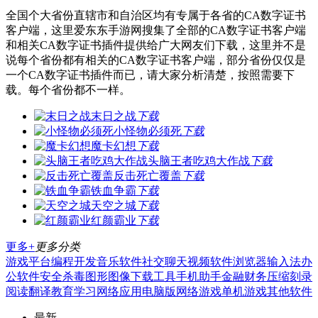
全国个大省份直辖市和自治区均有专属于各省的CA数字证书
客户端，这里爱东东手游网搜集了全部的CA数字证书客户端
和相关CA数字证书插件提供给广大网友们下载，这里并不是
说每个省份都有相关的CA数字证书客户端，部分省份仅仅是
一个CA数字证书插件而已，请大家分析清楚，按照需要下
载。每个省份都不一样。
末日之战
下载
小怪物必须死
下载
魔卡幻想
下载
头脑王者吃鸡大作战
下载
反击死亡覆盖
下载
铁血争霸
下载
天空之城
下载
红颜霸业
下载
更多+
更多分类
游戏平台
编程开发
音乐软件
社交聊天
视频软件
浏览器
输入法
办
公软件
安全杀毒
图形图像
下载工具
手机助手
金融财务
压缩刻录
阅读翻译
教育学习
网络应用
电脑版
网络游戏
单机游戏
其他软件
最新