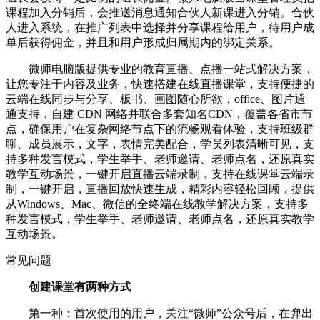
课程加入分销后，会推送消息通知合伙人新课进入分销。合伙
人进入系统，在推广列表中选择并分享课程给用户，待用户成
单后获得佣金，并且和用户形成归属期内的绑定关系。
微师电脑版提供专业的教育直播、点播一站式解决方案，
让您专注于内容及业务，快速搭建在线直播课堂，支持便捷的
云端在线同步与分享、板书、画图随心所欲，office、图片通
通支持，自建 CDN 网络并联合多套知名CDN，覆盖各省市节
点，确保用户在复杂网络节点下的流畅观看体验，支持班级群
聊、成员展示，文字，表情完美配合，学员列表清晰可见，支
持多种发言模式，学生举手、老师邀请、老师点名，还原真实
教学互动场景，一键开启直播云端录制，支持在线课堂云端录
制，一键开启，直播回放快速生成，精彩内容轻松回顾，提供
从Windows、Mac、微信的全终端在线教学解决方案，支持多
种发言模式，学生举手、老师邀请、老师点名，还原真实教学
互动场景。
常见问题
创建课堂有两种方式
第一种：首次使用的用户，关注“微师”公众号后，在弹出