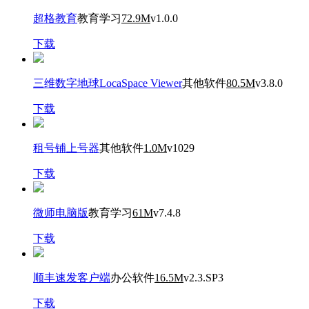
超格教育
教育学习
72.9M
v1.0.0
下载
三维数字地球LocaSpace Viewer
其他软件
80.5M
v3.8.0
下载
租号铺上号器
其他软件
1.0M
v1029
下载
微师电脑版
教育学习
61M
v7.4.8
下载
顺丰速发客户端
办公软件
16.5M
v2.3.SP3
下载