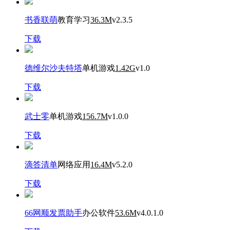
书香联萌
教育学习
36.3M
v2.3.5
下载
德维尔沙夫特塔
单机游戏
1.42G
v1.0
下载
武士零
单机游戏
156.7M
v1.0.0
下载
滴答清单
网络应用
16.4M
v5.2.0
下载
66网顺发票助手
办公软件
53.6M
v4.0.1.0