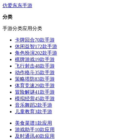
仿爱东东手游
分类
手游分类
应用分类
卡牌回合
70款手游
休闲益智
172款手游
角色扮演
202款手游
棋牌游戏
19款手游
飞行射击
48款手游
动作格斗
35款手游
策略塔防
83款手游
体育竞速
29款手游
冒险解谜
41款手游
模拟经营
45款手游
音乐舞蹈
2款手游
儿童教育
3款手游
美食菜谱
1款应用
游戏助手
10款应用
及时通讯
40款应用