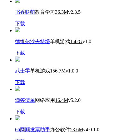
书香联萌
教育学习
36.3M
v2.3.5
下载
德维尔沙夫特塔
单机游戏
1.42G
v1.0
下载
武士零
单机游戏
156.7M
v1.0.0
下载
滴答清单
网络应用
16.4M
v5.2.0
下载
66网顺发票助手
办公软件
53.6M
v4.0.1.0