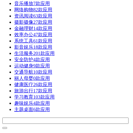
音乐播放
7款应用
网络购物
82款应用
资讯阅读
63款应用
摄影摄像
27款应用
金融理财
14款应用
效率办公
47款应用
系统工具
61款应用
影音娱乐
18款应用
生活服务
201款应用
安全防护
4款应用
运动健身
9款应用
交通导航
10款应用
丽人母婴
0款应用
健康医疗
26款应用
旅游出行
17款应用
学习教育
103款应用
趣味娱乐
4款应用
主题桌面
6款应用