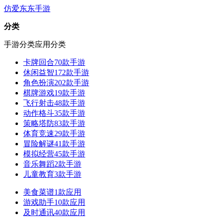
仿爱东东手游
分类
手游分类
应用分类
卡牌回合
70款手游
休闲益智
172款手游
角色扮演
202款手游
棋牌游戏
19款手游
飞行射击
48款手游
动作格斗
35款手游
策略塔防
83款手游
体育竞速
29款手游
冒险解谜
41款手游
模拟经营
45款手游
音乐舞蹈
2款手游
儿童教育
3款手游
美食菜谱
1款应用
游戏助手
10款应用
及时通讯
40款应用