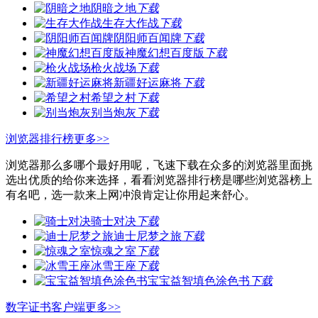
阴暗之地
下载
生存大作战
下载
阴阳师百闻牌
下载
神魔幻想百度版
下载
枪火战场
下载
新疆好运麻将
下载
希望之村
下载
别当炮灰
下载
浏览器排行榜
更多>>
浏览器那么多哪个最好用呢，飞速下载在众多的浏览器里面挑
选出优质的给你来选择，看看浏览器排行榜是哪些浏览器榜上
有名吧，选一款来上网冲浪肯定让你用起来舒心。
骑士对决
下载
迪士尼梦之旅
下载
惊魂之室
下载
冰雪王座
下载
宝宝益智填色涂色书
下载
数字证书客户端
更多>>