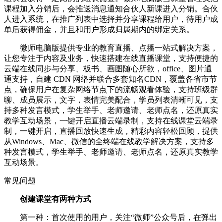
课程加入分销后，会推送消息通知合伙人新课进入分销。合伙
人进入系统，在推广列表中选择并分享课程给用户，待用户成
单后获得佣金，并且和用户形成归属期内的绑定关系。
微师电脑版提供专业的教育直播、点播一站式解决方案，
让您专注于内容及业务，快速搭建在线直播课堂，支持便捷的
云端在线同步与分享、板书、画图随心所欲，office、图片通
通支持，自建 CDN 网络并联合多套知名CDN，覆盖各省市节
点，确保用户在复杂网络节点下的流畅观看体验，支持班级群
聊、成员展示，文字，表情完美配合，学员列表清晰可见，支
持多种发言模式，学生举手、老师邀请、老师点名，还原真实
教学互动场景，一键开启直播云端录制，支持在线课堂云端录
制，一键开启，直播回放快速生成，精彩内容轻松回顾，提供
从Windows、Mac、微信的全终端在线教学解决方案，支持多
种发言模式，学生举手、老师邀请、老师点名，还原真实教学
互动场景。
常见问题
创建课堂有两种方式
第一种：首次使用的用户，关注“微师”公众号后，在弹出