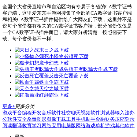
全国个大省份直辖市和自治区均有专属于各省的CA数字证书
客户端，这里爱东东手游网搜集了全部的CA数字证书客户端
和相关CA数字证书插件提供给广大网友们下载，这里并不是
说每个省份都有相关的CA数字证书客户端，部分省份仅仅是
一个CA数字证书插件而已，请大家分析清楚，按照需要下
载。每个省份都不一样。
末日之战
下载
小怪物必须死
下载
魔卡幻想
下载
头脑王者吃鸡大作战
下载
反击死亡覆盖
下载
铁血争霸
下载
天空之城
下载
红颜霸业
下载
更多+
更多分类
游戏平台
编程开发
音乐软件
社交聊天
视频软件
浏览器
输入法
办
公软件
安全杀毒
图形图像
下载工具
手机助手
金融财务
压缩刻录
阅读翻译
教育学习
网络应用
电脑版
网络游戏
单机游戏
其他软件
最新