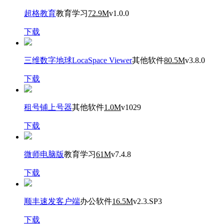
超格教育
教育学习
72.9M
v1.0.0
下载
三维数字地球LocaSpace Viewer
其他软件
80.5M
v3.8.0
下载
租号铺上号器
其他软件
1.0M
v1029
下载
微师电脑版
教育学习
61M
v7.4.8
下载
顺丰速发客户端
办公软件
16.5M
v2.3.SP3
下载