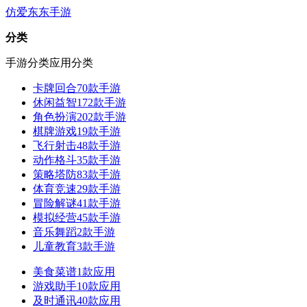
仿爱东东手游
分类
手游分类
应用分类
卡牌回合
70款手游
休闲益智
172款手游
角色扮演
202款手游
棋牌游戏
19款手游
飞行射击
48款手游
动作格斗
35款手游
策略塔防
83款手游
体育竞速
29款手游
冒险解谜
41款手游
模拟经营
45款手游
音乐舞蹈
2款手游
儿童教育
3款手游
美食菜谱
1款应用
游戏助手
10款应用
及时通讯
40款应用