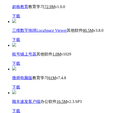
超格教育
教育学习
72.9M
v1.0.0
下载
三维数字地球LocaSpace Viewer
其他软件
80.5M
v3.8.0
下载
租号铺上号器
其他软件
1.0M
v1029
下载
微师电脑版
教育学习
61M
v7.4.8
下载
顺丰速发客户端
办公软件
16.5M
v2.3.SP3
下载