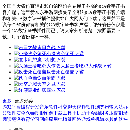
全国个大省份直辖市和自治区均有专属于各省的CA数字证书
客户端，这里爱东东手游网搜集了全部的CA数字证书客户端
和相关CA数字证书插件提供给广大网友们下载，这里并不是
说每个省份都有相关的CA数字证书客户端，部分省份仅仅是
一个CA数字证书插件而已，请大家分析清楚，按照需要下
载。每个省份都不一样。
末日之战
下载
小怪物必须死
下载
魔卡幻想
下载
头脑王者吃鸡大作战
下载
反击死亡覆盖
下载
铁血争霸
下载
天空之城
下载
红颜霸业
下载
更多+
更多分类
游戏平台
编程开发
音乐软件
社交聊天
视频软件
浏览器
输入法
办
公软件
安全杀毒
图形图像
下载工具
手机助手
金融财务
压缩刻录
阅读翻译
教育学习
网络应用
电脑版
网络游戏
单机游戏
其他软件
最新