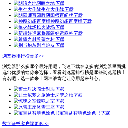
阴暗之地
下载
生存大作战
下载
阴阳师百闻牌
下载
神魔幻想百度版
下载
枪火战场
下载
新疆好运麻将
下载
希望之村
下载
别当炮灰
下载
浏览器排行榜
更多>>
浏览器那么多哪个最好用呢，飞速下载在众多的浏览器里面挑
选出优质的给你来选择，看看浏览器排行榜是哪些浏览器榜上
有名吧，选一款来上网冲浪肯定让你用起来舒心。
骑士对决
下载
迪士尼梦之旅
下载
惊魂之室
下载
冰雪王座
下载
宝宝益智填色涂色书
下载
数字证书客户端
更多>>