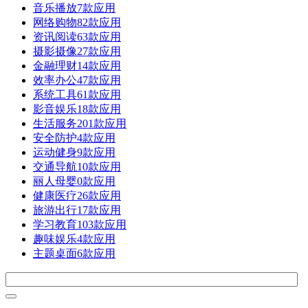
音乐播放
7款应用
网络购物
82款应用
资讯阅读
63款应用
摄影摄像
27款应用
金融理财
14款应用
效率办公
47款应用
系统工具
61款应用
影音娱乐
18款应用
生活服务
201款应用
安全防护
4款应用
运动健身
9款应用
交通导航
10款应用
丽人母婴
0款应用
健康医疗
26款应用
旅游出行
17款应用
学习教育
103款应用
趣味娱乐
4款应用
主题桌面
6款应用