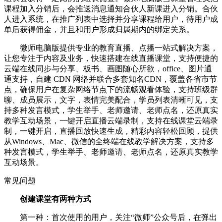
课程加入分销后，会推送消息通知合伙人新课进入分销。合伙
人进入系统，在推广列表中选择并分享课程给用户，待用户成
单后获得佣金，并且和用户形成归属期内的绑定关系。
微师电脑版提供专业的教育直播、点播一站式解决方案，
让您专注于内容及业务，快速搭建在线直播课堂，支持便捷的
云端在线同步与分享、板书、画图随心所欲，office、图片通
通支持，自建 CDN 网络并联合多套知名CDN，覆盖各省市节
点，确保用户在复杂网络节点下的流畅观看体验，支持班级群
聊、成员展示，文字，表情完美配合，学员列表清晰可见，支
持多种发言模式，学生举手、老师邀请、老师点名，还原真实
教学互动场景，一键开启直播云端录制，支持在线课堂云端录
制，一键开启，直播回放快速生成，精彩内容轻松回顾，提供
从Windows、Mac、微信的全终端在线教学解决方案，支持多
种发言模式，学生举手、老师邀请、老师点名，还原真实教学
互动场景。
常见问题
创建课堂有两种方式
第一种：首次使用的用户，关注“微师”公众号后，在弹出