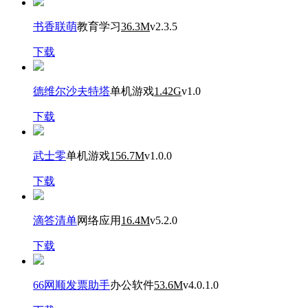
书香联萌
教育学习
36.3M
v2.3.5
下载
德维尔沙夫特塔
单机游戏
1.42G
v1.0
下载
武士零
单机游戏
156.7M
v1.0.0
下载
滴答清单
网络应用
16.4M
v5.2.0
下载
66网顺发票助手
办公软件
53.6M
v4.0.1.0