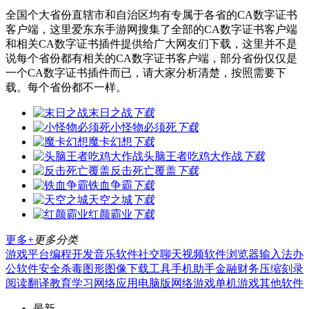
全国个大省份直辖市和自治区均有专属于各省的CA数字证书
客户端，这里爱东东手游网搜集了全部的CA数字证书客户端
和相关CA数字证书插件提供给广大网友们下载，这里并不是
说每个省份都有相关的CA数字证书客户端，部分省份仅仅是
一个CA数字证书插件而已，请大家分析清楚，按照需要下
载。每个省份都不一样。
末日之战
下载
小怪物必须死
下载
魔卡幻想
下载
头脑王者吃鸡大作战
下载
反击死亡覆盖
下载
铁血争霸
下载
天空之城
下载
红颜霸业
下载
更多+
更多分类
游戏平台
编程开发
音乐软件
社交聊天
视频软件
浏览器
输入法
办
公软件
安全杀毒
图形图像
下载工具
手机助手
金融财务
压缩刻录
阅读翻译
教育学习
网络应用
电脑版
网络游戏
单机游戏
其他软件
最新