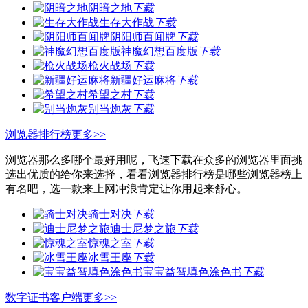
阴暗之地
下载
生存大作战
下载
阴阳师百闻牌
下载
神魔幻想百度版
下载
枪火战场
下载
新疆好运麻将
下载
希望之村
下载
别当炮灰
下载
浏览器排行榜
更多>>
浏览器那么多哪个最好用呢，飞速下载在众多的浏览器里面挑
选出优质的给你来选择，看看浏览器排行榜是哪些浏览器榜上
有名吧，选一款来上网冲浪肯定让你用起来舒心。
骑士对决
下载
迪士尼梦之旅
下载
惊魂之室
下载
冰雪王座
下载
宝宝益智填色涂色书
下载
数字证书客户端
更多>>