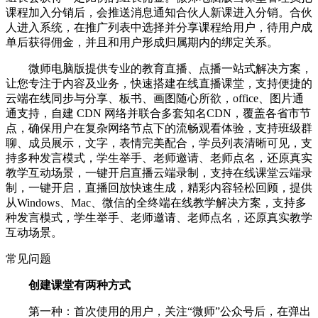
课程加入分销后，会推送消息通知合伙人新课进入分销。合伙
人进入系统，在推广列表中选择并分享课程给用户，待用户成
单后获得佣金，并且和用户形成归属期内的绑定关系。
微师电脑版提供专业的教育直播、点播一站式解决方案，
让您专注于内容及业务，快速搭建在线直播课堂，支持便捷的
云端在线同步与分享、板书、画图随心所欲，office、图片通
通支持，自建 CDN 网络并联合多套知名CDN，覆盖各省市节
点，确保用户在复杂网络节点下的流畅观看体验，支持班级群
聊、成员展示，文字，表情完美配合，学员列表清晰可见，支
持多种发言模式，学生举手、老师邀请、老师点名，还原真实
教学互动场景，一键开启直播云端录制，支持在线课堂云端录
制，一键开启，直播回放快速生成，精彩内容轻松回顾，提供
从Windows、Mac、微信的全终端在线教学解决方案，支持多
种发言模式，学生举手、老师邀请、老师点名，还原真实教学
互动场景。
常见问题
创建课堂有两种方式
第一种：首次使用的用户，关注“微师”公众号后，在弹出