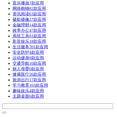
音乐播放
7款应用
网络购物
82款应用
资讯阅读
63款应用
摄影摄像
27款应用
金融理财
14款应用
效率办公
47款应用
系统工具
61款应用
影音娱乐
18款应用
生活服务
201款应用
安全防护
4款应用
运动健身
9款应用
交通导航
10款应用
丽人母婴
0款应用
健康医疗
26款应用
旅游出行
17款应用
学习教育
103款应用
趣味娱乐
4款应用
主题桌面
6款应用