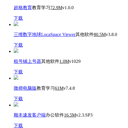
超格教育
教育学习
72.9M
v1.0.0
下载
三维数字地球LocaSpace Viewer
其他软件
80.5M
v3.8.0
下载
租号铺上号器
其他软件
1.0M
v1029
下载
微师电脑版
教育学习
61M
v7.4.8
下载
顺丰速发客户端
办公软件
16.5M
v2.3.SP3
下载