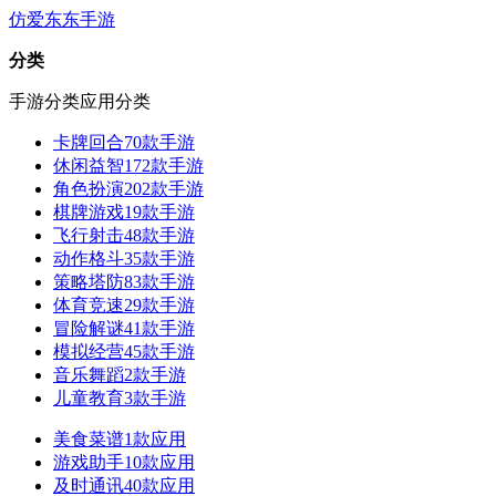
仿爱东东手游
分类
手游分类
应用分类
卡牌回合
70款手游
休闲益智
172款手游
角色扮演
202款手游
棋牌游戏
19款手游
飞行射击
48款手游
动作格斗
35款手游
策略塔防
83款手游
体育竞速
29款手游
冒险解谜
41款手游
模拟经营
45款手游
音乐舞蹈
2款手游
儿童教育
3款手游
美食菜谱
1款应用
游戏助手
10款应用
及时通讯
40款应用