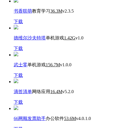
书香联萌
教育学习
36.3M
v2.3.5
下载
德维尔沙夫特塔
单机游戏
1.42G
v1.0
下载
武士零
单机游戏
156.7M
v1.0.0
下载
滴答清单
网络应用
16.4M
v5.2.0
下载
66网顺发票助手
办公软件
53.6M
v4.0.1.0