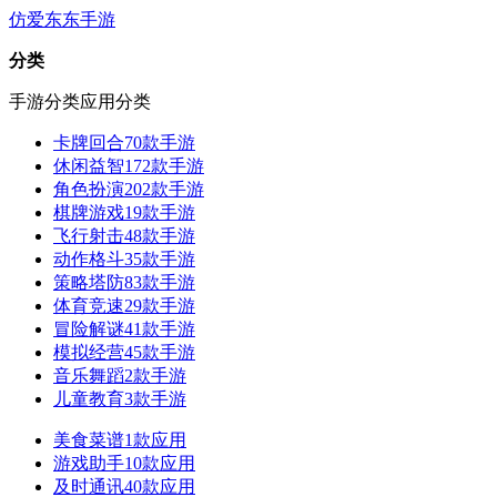
仿爱东东手游
分类
手游分类
应用分类
卡牌回合
70款手游
休闲益智
172款手游
角色扮演
202款手游
棋牌游戏
19款手游
飞行射击
48款手游
动作格斗
35款手游
策略塔防
83款手游
体育竞速
29款手游
冒险解谜
41款手游
模拟经营
45款手游
音乐舞蹈
2款手游
儿童教育
3款手游
美食菜谱
1款应用
游戏助手
10款应用
及时通讯
40款应用