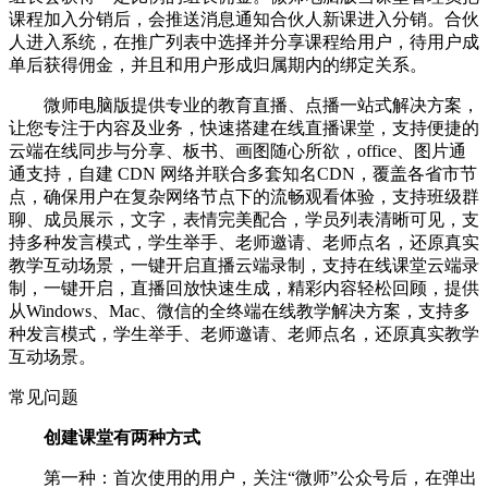
课程加入分销后，会推送消息通知合伙人新课进入分销。合伙
人进入系统，在推广列表中选择并分享课程给用户，待用户成
单后获得佣金，并且和用户形成归属期内的绑定关系。
微师电脑版提供专业的教育直播、点播一站式解决方案，
让您专注于内容及业务，快速搭建在线直播课堂，支持便捷的
云端在线同步与分享、板书、画图随心所欲，office、图片通
通支持，自建 CDN 网络并联合多套知名CDN，覆盖各省市节
点，确保用户在复杂网络节点下的流畅观看体验，支持班级群
聊、成员展示，文字，表情完美配合，学员列表清晰可见，支
持多种发言模式，学生举手、老师邀请、老师点名，还原真实
教学互动场景，一键开启直播云端录制，支持在线课堂云端录
制，一键开启，直播回放快速生成，精彩内容轻松回顾，提供
从Windows、Mac、微信的全终端在线教学解决方案，支持多
种发言模式，学生举手、老师邀请、老师点名，还原真实教学
互动场景。
常见问题
创建课堂有两种方式
第一种：首次使用的用户，关注“微师”公众号后，在弹出