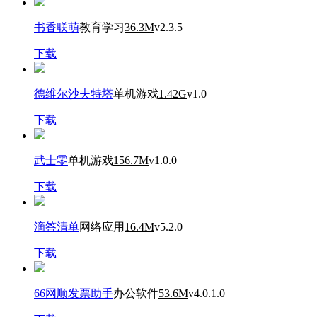
书香联萌
教育学习
36.3M
v2.3.5
下载
德维尔沙夫特塔
单机游戏
1.42G
v1.0
下载
武士零
单机游戏
156.7M
v1.0.0
下载
滴答清单
网络应用
16.4M
v5.2.0
下载
66网顺发票助手
办公软件
53.6M
v4.0.1.0