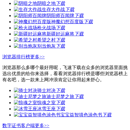
阴暗之地
下载
生存大作战
下载
阴阳师百闻牌
下载
神魔幻想百度版
下载
枪火战场
下载
新疆好运麻将
下载
希望之村
下载
别当炮灰
下载
浏览器排行榜
更多>>
浏览器那么多哪个最好用呢，飞速下载在众多的浏览器里面挑
选出优质的给你来选择，看看浏览器排行榜是哪些浏览器榜上
有名吧，选一款来上网冲浪肯定让你用起来舒心。
骑士对决
下载
迪士尼梦之旅
下载
惊魂之室
下载
冰雪王座
下载
宝宝益智填色涂色书
下载
数字证书客户端
更多>>