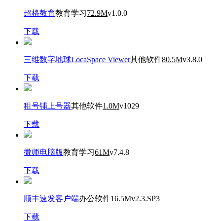
超格教育
教育学习
72.9M
v1.0.0
下载
三维数字地球LocaSpace Viewer
其他软件
80.5M
v3.8.0
下载
租号铺上号器
其他软件
1.0M
v1029
下载
微师电脑版
教育学习
61M
v7.4.8
下载
顺丰速发客户端
办公软件
16.5M
v2.3.SP3
下载