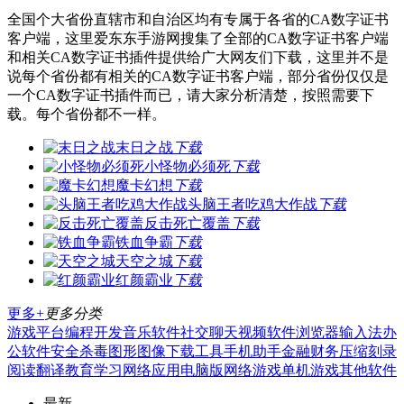
全国个大省份直辖市和自治区均有专属于各省的CA数字证书
客户端，这里爱东东手游网搜集了全部的CA数字证书客户端
和相关CA数字证书插件提供给广大网友们下载，这里并不是
说每个省份都有相关的CA数字证书客户端，部分省份仅仅是
一个CA数字证书插件而已，请大家分析清楚，按照需要下
载。每个省份都不一样。
末日之战
下载
小怪物必须死
下载
魔卡幻想
下载
头脑王者吃鸡大作战
下载
反击死亡覆盖
下载
铁血争霸
下载
天空之城
下载
红颜霸业
下载
更多+
更多分类
游戏平台
编程开发
音乐软件
社交聊天
视频软件
浏览器
输入法
办
公软件
安全杀毒
图形图像
下载工具
手机助手
金融财务
压缩刻录
阅读翻译
教育学习
网络应用
电脑版
网络游戏
单机游戏
其他软件
最新