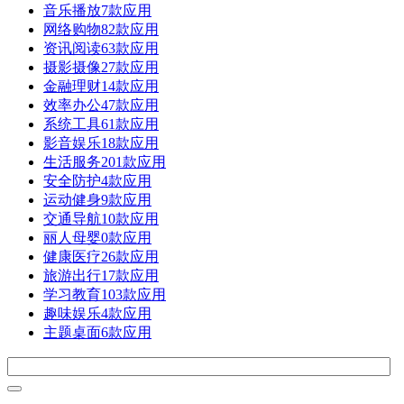
音乐播放
7款应用
网络购物
82款应用
资讯阅读
63款应用
摄影摄像
27款应用
金融理财
14款应用
效率办公
47款应用
系统工具
61款应用
影音娱乐
18款应用
生活服务
201款应用
安全防护
4款应用
运动健身
9款应用
交通导航
10款应用
丽人母婴
0款应用
健康医疗
26款应用
旅游出行
17款应用
学习教育
103款应用
趣味娱乐
4款应用
主题桌面
6款应用