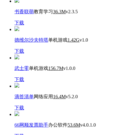
书香联萌
教育学习
36.3M
v2.3.5
下载
德维尔沙夫特塔
单机游戏
1.42G
v1.0
下载
武士零
单机游戏
156.7M
v1.0.0
下载
滴答清单
网络应用
16.4M
v5.2.0
下载
66网顺发票助手
办公软件
53.6M
v4.0.1.0