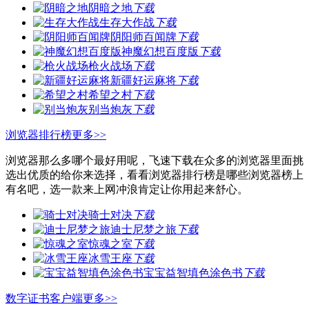
阴暗之地
下载
生存大作战
下载
阴阳师百闻牌
下载
神魔幻想百度版
下载
枪火战场
下载
新疆好运麻将
下载
希望之村
下载
别当炮灰
下载
浏览器排行榜
更多>>
浏览器那么多哪个最好用呢，飞速下载在众多的浏览器里面挑
选出优质的给你来选择，看看浏览器排行榜是哪些浏览器榜上
有名吧，选一款来上网冲浪肯定让你用起来舒心。
骑士对决
下载
迪士尼梦之旅
下载
惊魂之室
下载
冰雪王座
下载
宝宝益智填色涂色书
下载
数字证书客户端
更多>>