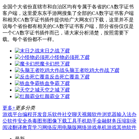
全国个大省份直辖市和自治区均有专属于各省的CA数字证书
客户端，这里爱东东手游网搜集了全部的CA数字证书客户端
和相关CA数字证书插件提供给广大网友们下载，这里并不是
说每个省份都有相关的CA数字证书客户端，部分省份仅仅是
一个CA数字证书插件而已，请大家分析清楚，按照需要下
载。每个省份都不一样。
末日之战
下载
小怪物必须死
下载
魔卡幻想
下载
头脑王者吃鸡大作战
下载
反击死亡覆盖
下载
铁血争霸
下载
天空之城
下载
红颜霸业
下载
更多+
更多分类
游戏平台
编程开发
音乐软件
社交聊天
视频软件
浏览器
输入法
办
公软件
安全杀毒
图形图像
下载工具
手机助手
金融财务
压缩刻录
阅读翻译
教育学习
网络应用
电脑版
网络游戏
单机游戏
其他软件
最新