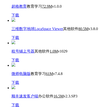
超格教育
教育学习
72.9M
v1.0.0
下载
三维数字地球LocaSpace Viewer
其他软件
80.5M
v3.8.0
下载
租号铺上号器
其他软件
1.0M
v1029
下载
微师电脑版
教育学习
61M
v7.4.8
下载
顺丰速发客户端
办公软件
16.5M
v2.3.SP3
下载