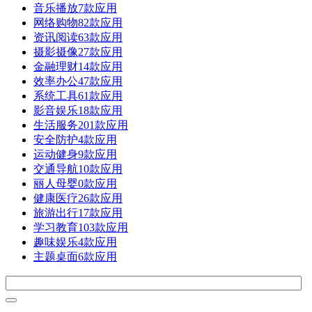
音乐播放
7款应用
网络购物
82款应用
资讯阅读
63款应用
摄影摄像
27款应用
金融理财
14款应用
效率办公
47款应用
系统工具
61款应用
影音娱乐
18款应用
生活服务
201款应用
安全防护
4款应用
运动健身
9款应用
交通导航
10款应用
丽人母婴
0款应用
健康医疗
26款应用
旅游出行
17款应用
学习教育
103款应用
趣味娱乐
4款应用
主题桌面
6款应用