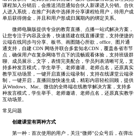
课程加入分销后，会推送消息通知合伙人新课进入分销。合伙
人进入系统，在推广列表中选择并分享课程给用户，待用户成
单后获得佣金，并且和用户形成归属期内的绑定关系。
微师电脑版提供专业的教育直播、点播一站式解决方案，
让您专注于内容及业务，快速搭建在线直播课堂，支持便捷的
云端在线同步与分享、板书、画图随心所欲，office、图片通
通支持，自建 CDN 网络并联合多套知名CDN，覆盖各省市节
点，确保用户在复杂网络节点下的流畅观看体验，支持班级群
聊、成员展示，文字，表情完美配合，学员列表清晰可见，支
持多种发言模式，学生举手、老师邀请、老师点名，还原真实
教学互动场景，一键开启直播云端录制，支持在线课堂云端录
制，一键开启，直播回放快速生成，精彩内容轻松回顾，提供
从Windows、Mac、微信的全终端在线教学解决方案，支持多
种发言模式，学生举手、老师邀请、老师点名，还原真实教学
互动场景。
常见问题
创建课堂有两种方式
第一种：首次使用的用户，关注“微师”公众号后，在弹出