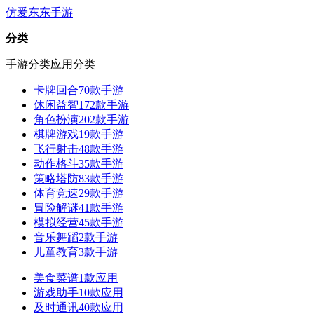
仿爱东东手游
分类
手游分类
应用分类
卡牌回合
70款手游
休闲益智
172款手游
角色扮演
202款手游
棋牌游戏
19款手游
飞行射击
48款手游
动作格斗
35款手游
策略塔防
83款手游
体育竞速
29款手游
冒险解谜
41款手游
模拟经营
45款手游
音乐舞蹈
2款手游
儿童教育
3款手游
美食菜谱
1款应用
游戏助手
10款应用
及时通讯
40款应用