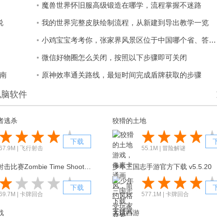
魔兽世界怀旧服高级锻造在哪学，流程掌握不迷路
说
我的世界完整皮肤绘制流程，从新建到导出教学一览
小鸡宝宝考考你，张家界风景区位于中国哪个省、答案是湖南省
微信好物圈怎么关闭，按照以下步骤即可关闭
南
原神效率通关路线，最短时间完成盾牌获取的步骤
电脑软件
者逃杀
狡猾的土地
下载
67.9M | 飞行射击
55.1M | 冒险解谜
僵尸时刻射击比赛Zombie Time Shooting Game
少年三国志手游官方下载 v5.5.20
下载
69.7M | 卡牌回合
577.1M | 卡牌回合
战
大话西游