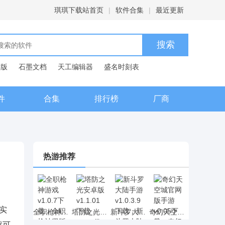
琪琪下载站首页
|
软件合集
|
最近更新
C版
石墨文档
天工编辑器
盛名时刻表
典
件
合集
排行榜
厂商
热游推荐
实
全职枪神游戏 v1.0.7下载，全职枪神竖版射击手游下载
塔防之光安卓版 v1.1.01下载，rougelike元素的塔防之光策略塔防网游下载
新斗罗大陆手游 v1.0.3.9下载，新斗罗大陆动漫卡牌手游下载
奇幻天空城官网版手游 v0.05下载，奇幻天空城二次元RPG手游下载
就可