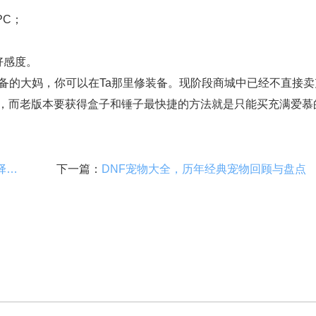
PC；
好感度。
备的大妈，你可以在Ta那里修装备。现阶段商城中已经不直接卖
，而老版本要获得盒子和锤子最快捷的方法就是只能买充满爱慕
DNF宝珠属性对比，技能加成与技攻选择建议
下一篇：
DNF宠物大全，历年经典宠物回顾与盘点