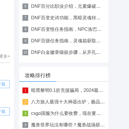
DNF百分比职业介绍，元素爆破师范围控场解析
6
DNF百变史诗功能，黑暗灵魂转换器使用技巧
7
DNF百变怪任务指南，NPC洛巴赫处接取方式
8
DNF百级任务指南，灵魂箱获取百变怪装备
9
DNF白金徽章镶嵌步骤，从开孔到完成详解
10
更多>
攻略排行榜
下载
暗黑黎明0.1折充值骗局，2024最新充值折扣对比详情
1
八方旅人最强十大神器出炉，极品六翼天使之枪详细获取方法
2
下载
csgo国服为什么要收费，现在要收费吗？
3
魔兽世界玩法有哪些？魔兽战场获胜攻略
4