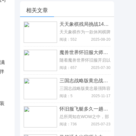
相关文章
天天象棋残局挑战141期怎么过，九步跳马将军、炮杀组合可实现绝杀 天天象棋残局挑战141期怎么过，九步跳马将军、炮杀组合可实现绝杀
天天象棋作为一款休闲棋牌
类手游，在其中有着许多忠
阅读：552
2025-08-20
实的粉丝，那么有一些小伙
伴就要问了，天天象棋残局
魔兽世界怀旧服大师级钓鱼在哪学， 魔兽世界怀旧服大师级钓鱼在哪学，
挑战141期怎么过呢?为了
让大家找到正确的答案，小
随着魔兽世界怀旧服开启以
充满
编特意搜集了相关的内容。
来，游戏一直十分火爆，而
阅读：657
2025-07-30
钓鱼作为玩家们的一项生活
伴
技能不会受到专业技能数量
三国志战略版黄忠战法搭配，击其惰归与绝其涉道选择 三国志战略版黄忠战法搭配，击其惰归与绝其涉道选择
限制，那么魔兽世界怀旧服
大师级钓鱼在哪学，怀旧服
三国志战略版黄忠最强阵容
大师级钓鱼怎么学呢?我们
就是和赵云、诸葛亮的组
阅读：5
2025-11-17
就来一起看看吧。
合，搭配藤甲兵、草船借
换装
箭、武锋阵、御敌屏障、击
怀旧服飞艇多久一趟，一般在五分钟之内，不会超过五分钟 怀旧服飞艇多久一趟，一般在五分钟之内，不会超过五分钟
其惰归、绝其涉道等战法，
最终让队伍伤害最大化，至
总所周知在WOW之中，部
于黄忠、郭嘉、陈宫的队伍
落的玩家都是用乘坐飞艇的
阅读：736
2025-07-23
就要逊色一点了，但养成资
方式来进行跨大地图航行，
源要是丰富的话，其实也不
联盟玩家则是依靠坐船来跨