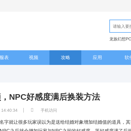
龙族幻想P
现代汉语词
服表
视频
攻略
应用
软
锁，NPC好感度满后换装方法
 14:40:34
手机访问
看名字就让很多玩家误以为是送给结婚对象增加结婚值的道具，其
NPC之后就会增加玩家与NPC之间的好感度，等好感度满了后