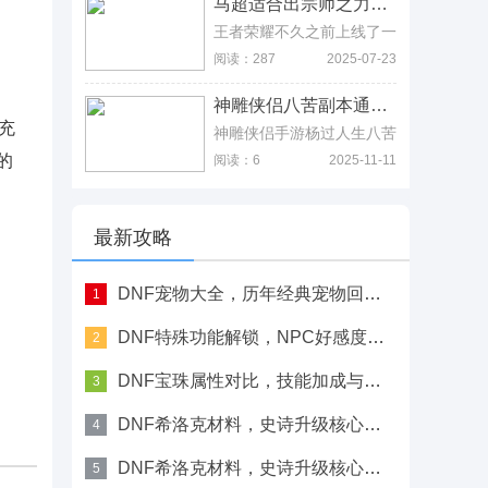
马超适合出宗师之力吗，适合，宗师之力能强化技能后的普攻适配 马超适合出宗师之力吗，适合，宗师之力能强化技能后的普攻适配
差，毕竟这是三势阵玩法，
地图，那么怀旧服飞艇多久
只要玩家花时间养成，最终
一趟呢?为了解决大家在游
王者荣耀不久之前上线了一
打上巅峰赛顶端也是有可能
戏之中的困扰，小编特意带
位新战士英雄马超，英雄一
阅读：287
2025-07-23
的，而本文推荐的三国志战
来了魔兽世界怀旧服飞艇路
出许多玩家都争先恐后的想
略版黄忠最强阵容排行也是
线。
要试试手，打完一局之后发
在一份参考数据而已。
神雕侠侣八苦副本通关宝典，从新手到高手的进阶之路 神雕侠侣八苦副本通关宝典，从新手到高手的进阶之路
现悲剧了马超难度有点高，
充
不是所有玩家都适用的，而
神雕侠侣手游杨过人生八苦
各大平台人气主播也纷纷给
关卡是可以选择难度的，不
的
阅读：6
2025-11-11
出自己的马超出装玩法教
过第一次打的玩家基本就不
学，以马超梦泪六神装推荐
能选择难度，只能从低往高
最为火爆。那么，今天我们
打，但一些新手通常都打不
一起来看看马超梦泪六神装
过这一关卡，且也找不到杨
最新攻略
推荐吧。
过传人生八苦的正确顺序，
所以才难以过关，实际上新
手玩家在角色能力不强的时
DNF宠物大全，历年经典宠物回顾与盘点
1
候，只要多吃药，然后找墓
碑进行破解，在找小龙女、
DNF特殊功能解锁，NPC好感度满后换装方法
2
欧阳等角色助战，那还是很
容易通关的。
DNF宝珠属性对比，技能加成与技攻选择建议
3
DNF希洛克材料，史诗升级核心道具解析
4
DNF希洛克材料，史诗升级核心道具获取
5