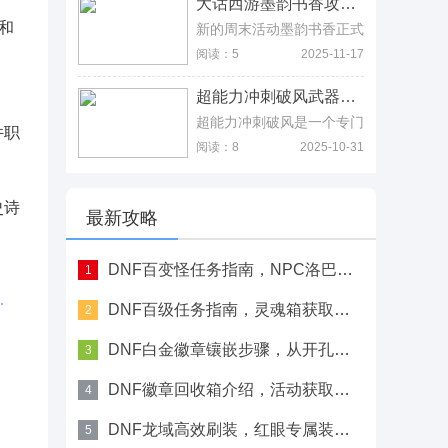
大话西游墨韵书香攻略，平民玩家资源全拿下指南 大话西游墨韵书香攻略，平民玩家资源全拿下指南
闭了，这也是自闭城的由
早上8:00停机，进行每周例
来。不同的地图之间都有自
行的维护工作，维护时间为
和
新的周末活动墨韵书香正式
闭城，雨林地图是训练基
早上08:00-10:00 ，同时，
在本周和大家见面了，活动
阅读：5
2025-11-17
地，海盗地图是军事基地，
本次停机还将发布最新的客
内容基本都是拼图，如女儿
雪地地图是航天基地，沙漠
户端补丁
村、方寸山、300环等拼
地图则是皮卡多。和平精英
超能力冲刺破风武器推荐，静香残月胖达获取指南 超能力冲刺破风武器推荐，静香残月胖达获取指南
（patch3.0.855），如果在
图，每一个都有丰厚的奖
一局游戏中最多有100个玩
维护期间无法完成维护相关
励，所以玩家千万不要错
超能力冲刺破风是一个专门
家，而一些地点，由于物资
件职
事宜，开机时间将继续顺
过，特别是平民玩家，自身
打后排的英雄，在游戏中拥
阅读：8
2025-10-31
丰富，所以成为很多玩家跳
延，请各位玩家相互转告，
氪金不多的情况下，活动资
有秒杀对面远程输出角色的
伞的地方，这里被称为自闭
并留意游戏时间，以免造成
源一定要全部拿下，在这里
能力，所以该角色的能力还
城，能从这里存活并打出来
不必要的损失，对于停机
要重点提一下，虽然官方之
是很不错的，只是这个角色
的玩家基本都属于高手。
期间给您带来的不便，敬请
史诗
前作为元旦任务投放，但是
很吃武器输出，建议资源够
最新攻略
见谅。
还是有小伙伴不知道寻访兰
多的玩家一定要选择专武，
亭怎么做，今天特意去做了
让角色能拥有更强的输出，
一下这个组队任务。
当然平民玩家也可以考虑次
DNF百变怪任务指南，NPC洛巴赫处接取方式
1
一点的武器，但技能方面一
巴赫处接取方式
定要拉满才好。
DNF百级任务指南，灵魂箱获取百变怪装备
2
DNF白金徽章镶嵌步骤，从开孔到完成详解
3
DNF徽章回收箱介绍，活动获取特殊取下方式
4
DNF龙域高效刷装，红眼专属装备掉落位置
5