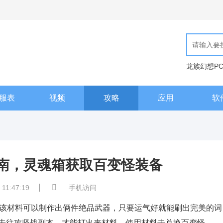
龙族幻想P
现代汉语词
服表
视频
攻略
应用
软
指南，灵魂箱获取百变怪装备
 11:47:19
手机访问
，该材料可以制作出俩件绝品武器，只要运气好就能刷出完美的词
去往攻坚战副本，才能打出来材料，使用材料去兑换百变怪。