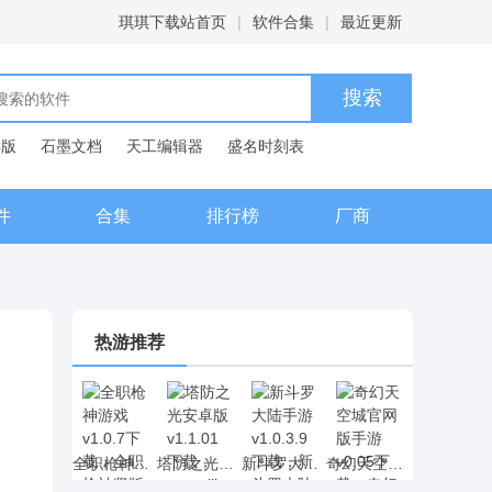
琪琪下载站首页
|
软件合集
|
最近更新
C版
石墨文档
天工编辑器
盛名时刻表
典
件
合集
排行榜
厂商
热游推荐
全职枪神游戏 v1.0.7下载，全职枪神竖版射击手游下载
塔防之光安卓版 v1.1.01下载，rougelike元素的塔防之光策略塔防网游下载
新斗罗大陆手游 v1.0.3.9下载，新斗罗大陆动漫卡牌手游下载
奇幻天空城官网版手游 v0.05下载，奇幻天空城二次元RPG手游下载