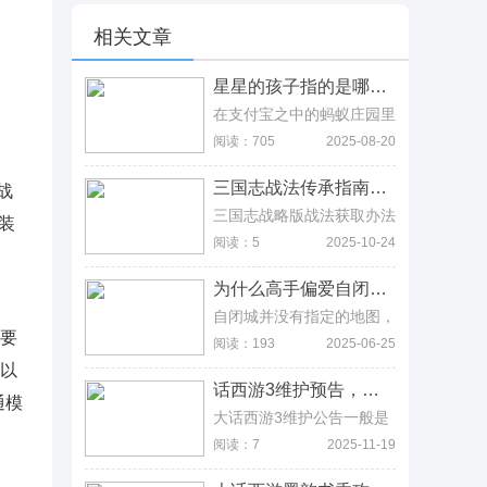
相关文章
星星的孩子指的是哪类群体，小鸡宝宝题目揭晓、是自闭症儿童 星星的孩子指的是哪类群体，小鸡宝宝题目揭晓、是自闭症儿童
在支付宝之中的蚂蚁庄园里
玩家们可以通过回答每天的
阅读：705
2025-08-20
问题，来获取一些奖励道
具，那么今天的题目你知道
三国志战法传承指南，武将选择与战法拆解策略 三国志战法传承指南，武将选择与战法拆解策略
战
守护星星的孩子项目中星星
的孩子指的是哪些群体吗?
三国志战略版战法获取办法
装
答案又是什么呢?
有三种，常见的就是来自传
阅读：5
2025-10-24
承，也就是玩家开启武将就
有传承战法，至于第二针就
为什么高手偏爱自闭城，能从高强度混战中存活的玩家绝对大神 为什么高手偏爱自闭城，能从高强度混战中存活的玩家绝对大神
是界面战法里面有战法传
承，在这里可以看到所有战
自闭城并没有指定的地图，
法的获取方法，最后就是通
而是因为选择在这里跳伞的
需要
阅读：193
2025-06-25
过事件战法来获取，只是在
玩家较多，一落地就能听到
可以
这里没有武将传承，这就是
激烈的枪声，基本上能从游
话西游3维护预告，战斗系统优化与界面迭代一览 话西游3维护预告，战斗系统优化与界面迭代一览
游戏里面的所有战法来源
戏开始打到中期，十分不适
通模
了，至于战法的运用，下面
合新手，如果新手选择在这
大话西游3维护公告一般是
就跟着文章慢慢整理。
里跳伞，基本就是落地成
早上8点出，且一般新年初
阅读：7
2025-11-19
盒，游戏体验感十分差，有
都是在1月8日~10日出公
一句玩笑话就是说被打到自
告，2025年就是在1月8日