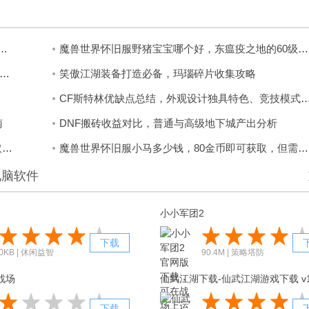
怎么打，白虎装备破盾加石化宠物辅助，轻松拿金装
魔兽世界怀旧服野猪宝宝哪个好，东瘟疫之地的60级瘟疫野猪最佳
幻想怎么上架物品，绑定特殊物品无法出售，仅非绑定物品可上架
笑傲江湖装备打造必备，玛瑙碎片收集攻略
CF斯特林优缺点总结，外观设计独具特色、竞技
南
DNF搬砖收益对比，普通与高级地下城产出分析
王者荣耀稀有皮肤获取指南，嘻哈天王SVIP年费领取攻略
魔兽世界怀旧服小马多少钱，80金币即可获取，但需练骑术
电脑软件
小小军团2
下载
0KB | 休闲益智
90.4M | 策略塔防
战场
仙武江湖下载-仙武江湖游戏下载 v1
下载