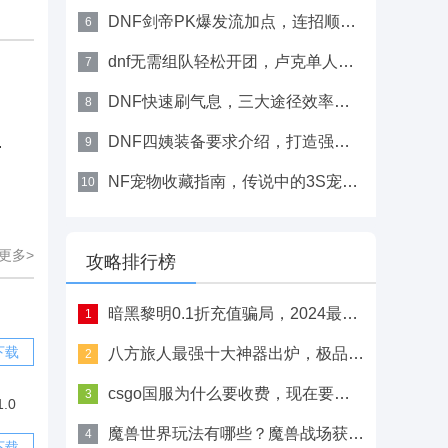
DNF剑帝PK爆发流加点，连招顺序与技能选择
6
dnf无需组队轻松开团，卢克单人模式进入与奖励说明
7
DNF快速刷气息，三大途径效率详解
8
DNF四姨装备要求介绍，打造强力人形恶魔的必备知识
模式表现乏力
9
NF宠物收藏指南，传说中的3S宠物获取与价值
10
更多>
攻略排行榜
暗黑黎明0.1折充值骗局，2024最新充值折扣对比详情
1
下载
八方旅人最强十大神器出炉，极品六翼天使之枪详细获取方法
2
csgo国服为什么要收费，现在要收费吗？
3
.0
魔兽世界玩法有哪些？魔兽战场获胜攻略
4
下载