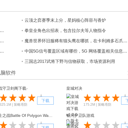
云顶之弈赛季末上分，星妈核心阵容与香炉
幻西游九转天阶全关卡指南，从战前准备到实战操作完整解析
拳皇全角色出招表，包含拉尔夫等人物指令
越火线暗杀者分析，首充六元超值获取，平民玩家战术优选
魔兽世界怀旧服稀有猫头鹰在哪抓，在卡利姆多石爪山脉哦
的帝国符文如何完美，这份符文搭配推荐能帮你精准选择
中国5G信号覆盖区域有哪些，5G 网络覆盖相关信息如下
三国志2017武将下野与信物获取，市场资源利用
电脑软件
战守卫剑阁下载-
皇城对决
下载
325.1M | 策略塔防
175.2M | 策略塔防
多边形战士之战Battle Of Polygon Warriors
银河护卫队游戏
下载