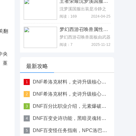
王者荣耀沈梦溪国服出装铭文，最新赛季打野黄刀流出装思路 王者荣耀沈梦溪国服出装铭文，最新赛季打野黄刀流出装思路
幻卡，玩家选择左边圈圈区
新手玩家只要驱动骑士的等
域的某一张幻卡，就可以制
级到位，选一套差一点的装
沈梦溪国服出装是冷静之
作各种卡片了，不过这些卡
备，也可以打过很多
靴、痛苦面具、回响之杖、
阅读：169
2024-04-25
牌的价格是19000、
BOSS，可以说这个角色就
辉月、博学者之怒、虚无法
1000、95不等，玩家可以
是新手练级的福利，只是后
杖，这个玩法让沈梦溪在坦
根据自身情况去选择。
梦幻西游召唤兽属性解析，从先天资质到后天面板一览 梦幻西游召唤兽属性解析，从先天资质到后天面板一览
期想要培养成很强的话，那
度和伤害上占到了一些便
关翻
氪金力度是一点都不小。
宜，能够在前期就打出不错
梦幻西游召唤兽面板由武器
的节奏，此外，沈梦溪新赛
和装备属性加成，当然还有
阅读：7
2025-11-12
季还有一套打野黄刀流出装
宝石镶嵌的属性，基本土豪
玩法，最终结论是能达到正
玩家的召唤师面板是不讲道
中央
常的水平，容错率比大部分
理的，所以就不用多去计算
、堇
的法师都要高，还能在高端
了，而平民玩家就要多用召
最新攻略
局快速上分。
唤兽面板伤害计算公式来规
划自己的成长历程，在这里
说下常规的召唤兽的面板伤
DNF希洛克材料，史诗升级核心道具解析
1
害公式是：攻击=等级×攻
击资质×(14+10×成
DNF希洛克材料，史诗升级核心道具获取
2
长)/7500+成长×力量，这
个公式只适合零氪或者充值
DNF百分比职业介绍，元素爆破师范围控场解析
3
不多的玩家，如果是神豪级
别，基本就不用公式计算
DNF百变史诗功能，黑暗灵魂转换器使用技巧
4
了，直接看宝石数量就清楚
了。
DNF百变怪任务指南，NPC洛巴赫处接取方式
5