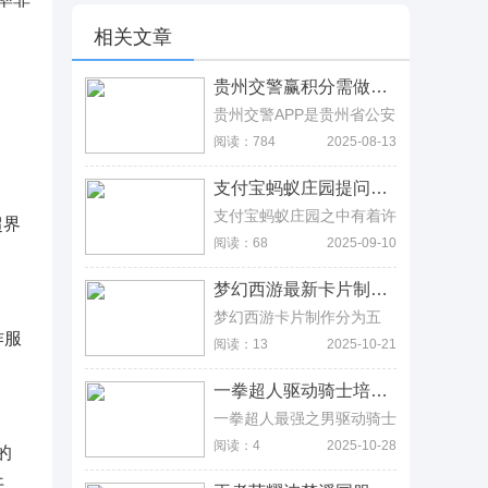
相关文章
贵州交警赢积分需做什么，先通过人脸识别，防止非法中介代替答题 贵州交警赢积分需做什么，先通过人脸识别，防止非法中介代替答题
贵州交警APP是贵州省公安
厅交通管理局为群众提供的
阅读：784
2025-08-13
便民服务平台，小面小编教
您使用“贵州交警”APP答题
支付宝蚂蚁庄园提问月球属于什么星，答案是卫星 支付宝蚂蚁庄园提问月球属于什么星，答案是卫星
赢积分。
支付宝蚂蚁庄园之中有着许
超界
多活动可供玩家们获取奖励
阅读：68
2025-09-10
道具，那么今天的问题月球
属于什么星呢?就让小编带
梦幻西游最新卡片制作表，五种基础变身卡制作指南 梦幻西游最新卡片制作表，五种基础变身卡制作指南
你走进答案了解一下吧。
梦幻西游卡片制作分为五
种，分别是古代瑞兽变身
作服
阅读：13
2025-10-21
卡、雷鸟人变身卡、蝴蝶仙
。
子变身卡、白熊变身卡、黑
一拳超人驱动骑士培养指南，技能机制与三大实战阵容推荐 一拳超人驱动骑士培养指南，技能机制与三大实战阵容推荐
山老妖变身卡，而制作过程
也相对来说比较简单，就是
一拳超人最强之男驱动骑士
在系统设置里面选择更多功
还是很厉害的，毕竟技能数
阅读：4
2025-10-28
的
能，在更多功能里面有休闲
值给得很高，所以配队非常
娱乐，休闲娱乐里面有百变
灵活，其次装备要求较低，
开