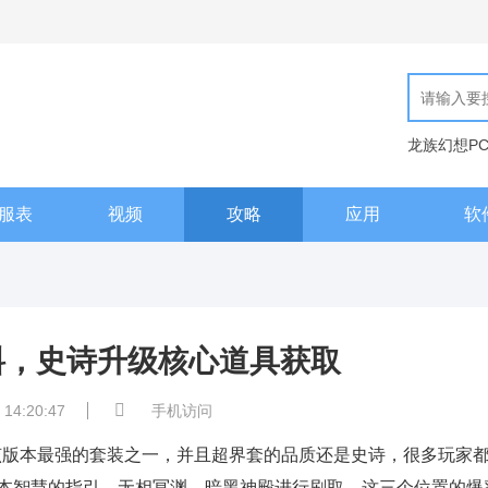
龙族幻想P
现代汉语词
服表
视频
攻略
应用
软
料，史诗升级核心道具获取
 14:20:47
手机访问
是该版本最强的套装之一，并且超界套的品质还是史诗，很多玩家
本智慧的指引、无相冥渊、暗黑神殿进行刷取，这三个位置的爆