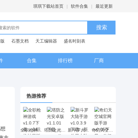
琪琪下载站首页
|
软件合集
|
最近更新
C版
石墨文档
天工编辑器
盛名时刻表
典
件
合集
排行榜
厂商
热游推荐
都想
全职枪神游戏 v1.0.7下载，全职枪神竖版射击手游下载
塔防之光安卓版 v1.1.01下载，rougelike元素的塔防之光策略塔防网游下载
新斗罗大陆手游 v1.0.3.9下载，新斗罗大陆动漫卡牌手游下载
奇幻天空城官网版手游 v0.05下载，奇幻天空城二次元RPG手游下载
率非