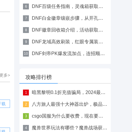
DNF百级任务指南，灵魂箱获取百变怪装备
6
DNF白金徽章镶嵌步骤，从开孔到完成详解
7
DNF徽章回收箱介绍，活动获取特殊取下方式
8
DNF龙域高效刷装，红眼专属装备掉落位置
9
DNF剑帝PK爆发流加点，连招顺序与技能选择
10
更多>
攻略排行榜
暗黑黎明0.1折充值骗局，2024最新充值折扣对比详情
1
下载
八方旅人最强十大神器出炉，极品六翼天使之枪详细获取方法
2
csgo国服为什么要收费，现在要收费吗？
3
魔兽世界玩法有哪些？魔兽战场获胜攻略
4
下载