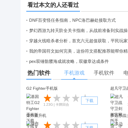
看过本文的人还看过
DNF百变怪任务指南，NPC洛巴赫处接取方式
梦
穿
我
pex双锤骷髅海成就攻略，双徽章达成条件
热门软件
手机游戏
手机软件
G2 Fighter手机版
超凡守卫
下载
1.23G | 卡牌回合
爆炸直升机
下载