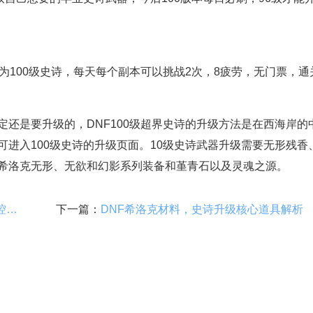
为100级史诗，每天每个副本可以挑战2次，8疲劳，无门票，通
还是要升级的，DNF100级超界史诗的升级方法是在西海岸的
进入100级史诗的升级页面。10级史诗武器升级需要无形残香
希洛克无形、无欲和幻影系列装备和堇青石以及灵魂之源。
DNF百分比职业介绍，元素爆破师范围控场解析
下一篇：
DNF希洛克材料，史诗升级核心道具解析