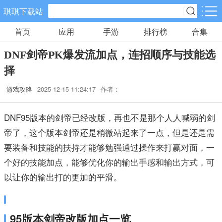
琪琪下载站
首页
应用
手游
排行榜
合集
手游分类
应用分类
DNF剑帝PK爆发流加点，连招顺序与技能选
卡牌回合
休闲益智
角色扮演
择
557款手游
102款手游
116款手游
游戏攻略
2025-12-15 11:24:17
作者：
棋牌游戏
飞行射击
动作格斗
0款手游
27款手游
25款手游
DNF95版本的剑帝已经改版，再也不是那个人人喊弱的剑
帝了，这个版本剑帝还是稍微站起来了一点，但是还是需
策略塔防
体育竞速
冒险解谜
要装备和技能的扶持才能够勉强通过操作来打赢对面，一
52款手游
22款手游
23款手游
个好的技能加点，能够优化你的输出手感和输出方式，可
以让你的输出打的更加的平滑。
模拟经营
音乐舞蹈
儿童教育
23款手游
1款手游
2款手游
95版本剑帝改版加点一览