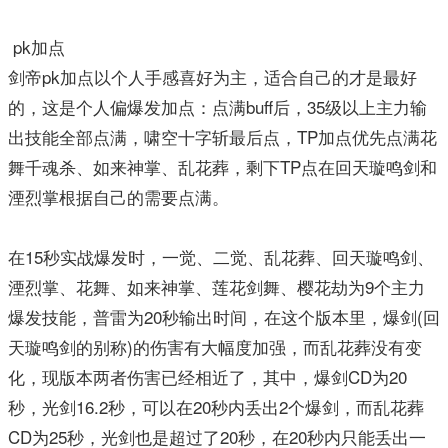
pk加点
剑帝pk加点以个人手感喜好为主，适合自己的才是最好
的，这是个人偏爆发加点：点满buff后，35级以上主力输
出技能全部点满，啸空十字斩最后点，TP加点优先点满花
舞千魂杀、如来神掌、乱花葬，剩下TP点在回天璇鸣剑和
湮烈掌根据自己的需要点满。
在15秒实战爆发时，一觉、二觉、乱花葬、回天璇鸣剑、
湮烈掌、花舞、如来神掌、莲花剑舞、樱花劫为9个主力
爆发技能，普雷为20秒输出时间，在这个版本里，爆剑(回
天璇鸣剑的别称)的伤害有大幅度加强，而乱花葬没有变
化，现版本两者伤害已经相近了，其中，爆剑CD为20
秒，光剑16.2秒，可以在20秒内丢出2个爆剑，而乱花葬
CD为25秒，光剑也是超过了20秒，在20秒内只能丢出一