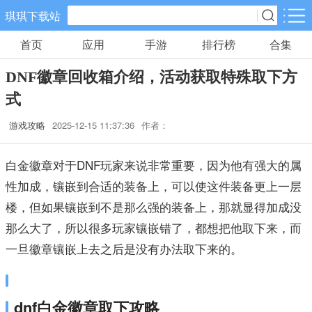
琪琪下载站
首页
应用
手游
排行榜
合集
手游分类
应用分类
DNF徽章回收箱介绍，活动获取特殊取下方
卡牌回合
休闲益智
角色扮演
式
557款手游
102款手游
116款手游
游戏攻略
2025-12-15 11:37:36
作者：
棋牌游戏
飞行射击
动作格斗
0款手游
27款手游
25款手游
白金徽章对于DNF玩家来说非常重要，因为他有强大的属
性加成，镶嵌到合适的装备上，可以使这件装备更上一层
策略塔防
体育竞速
冒险解谜
楼，但如果镶嵌到不是那么强的装备上，那就显得加成没
52款手游
22款手游
23款手游
那么大了，所以很多玩家镶嵌错了，都想把他取下来，而
一旦徽章镶嵌上去之后是没有办法取下来的。
模拟经营
音乐舞蹈
儿童教育
23款手游
1款手游
2款手游
dnf白金徽章取下攻略