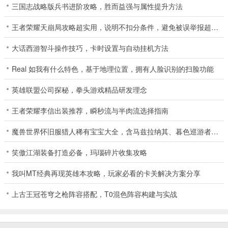
三国志战略版兵书进阶攻略，胜而益强与属性提升方法
王者荣耀天崩局攻略超实用，说明不扣分条件，避免被误举报超省心
大话西游智斗操作技巧，卡时设置与自动挂机方法
Real 如我有什么特色，基于地理位置，拥有人脸识别的扫脸功能
英雄联盟公司探秘，拳头游戏精品研发理念
王者荣耀李信出装推荐，瞬秒流与半肉流选择指南
魔兽世界怀旧服猎人稀有宝宝大全，含马兹拉纳其、暮色巡游者等，附详细坐标
笑傲江湖装备打造必备，玛瑙碎片收集攻略
我叫MT经典再现英雄本攻略，玩家必看的卡关解决方案分享
上古王冠苍穹之枪阵容搭配，T0混色阵容构建与实战