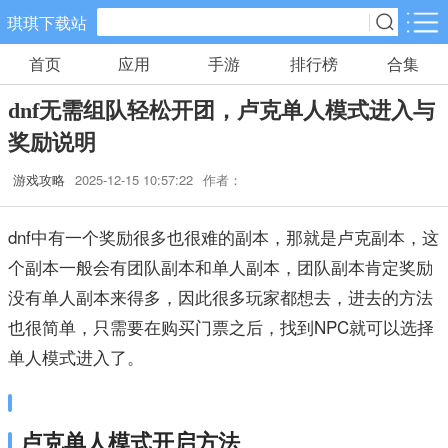
琪琪下载站
首页
应用
手游
排行榜
合集
手游分类
应用分类
dnf无需组队轻松开团，卢克单人模式进入与
卡牌回合
休闲益智
角色扮演
奖励说明
557款手游
102款手游
116款手游
游戏攻略
2025-12-15 10:57:22
作者：
棋牌游戏
飞行射击
动作格斗
0款手游
27款手游
25款手游
dnf中有一个奖励很多也很难的副本，那就是卢克副本，这
个副本一般会有团队副本和单人副本，团队副本肯定奖励
策略塔防
体育竞速
冒险解谜
没有单人副本来得多，因此很多玩家都想去，进去的方法
52款手游
22款手游
23款手游
也很简单，只需要在购买门票之后，找到NPC就可以选择
单人模式进入了。
模拟经营
音乐舞蹈
儿童教育
23款手游
1款手游
2款手游
卢克单人模式开启方法