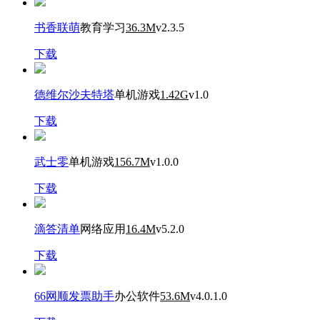
书香联萌
教育学习
36.3M
v2.3.5
下载
德维尔沙夫特塔
单机游戏
1.42G
v1.0
下载
武士零
单机游戏
156.7M
v1.0.0
下载
滴答清单
网络应用
16.4M
v5.2.0
下载
66网顺发票助手
办公软件
53.6M
v4.0.1.0