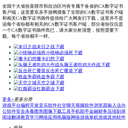
全国个大省份直辖市和自治区均有专属于各省的CA数字证书
客户端，这里爱东东手游网搜集了全部的CA数字证书客户端
和相关CA数字证书插件提供给广大网友们下载，这里并不是
说每个省份都有相关的CA数字证书客户端，部分省份仅仅是
一个CA数字证书插件而已，请大家分析清楚，按照需要下
载。每个省份都不一样。
末日之战
下载
小怪物必须死
下载
魔卡幻想
下载
头脑王者吃鸡大作战
下载
反击死亡覆盖
下载
铁血争霸
下载
天空之城
下载
红颜霸业
下载
更多+
更多分类
游戏平台
编程开发
音乐软件
社交聊天
视频软件
浏览器
输入法
办
公软件
安全杀毒
图形图像
下载工具
手机助手
金融财务
压缩刻录
阅读翻译
教育学习
网络应用
电脑版
网络游戏
单机游戏
其他软件
最新