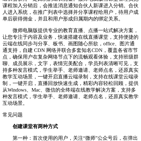
课程加入分销后，会推送消息通知合伙人新课进入分销。合伙
人进入系统，在推广列表中选择并分享课程给用户，待用户成
单后获得佣金，并且和用户形成归属期内的绑定关系。
微师电脑版提供专业的教育直播、点播一站式解决方案，
让您专注于内容及业务，快速搭建在线直播课堂，支持便捷的
云端在线同步与分享、板书、画图随心所欲，office、图片通
通支持，自建 CDN 网络并联合多套知名CDN，覆盖各省市节
点，确保用户在复杂网络节点下的流畅观看体验，支持班级群
聊、成员展示，文字，表情完美配合，学员列表清晰可见，支
持多种发言模式，学生举手、老师邀请、老师点名，还原真实
教学互动场景，一键开启直播云端录制，支持在线课堂云端录
制，一键开启，直播回放快速生成，精彩内容轻松回顾，提供
从Windows、Mac、微信的全终端在线教学解决方案，支持多
种发言模式，学生举手、老师邀请、老师点名，还原真实教学
互动场景。
常见问题
创建课堂有两种方式
第一种：首次使用的用户，关注“微师”公众号后，在弹出