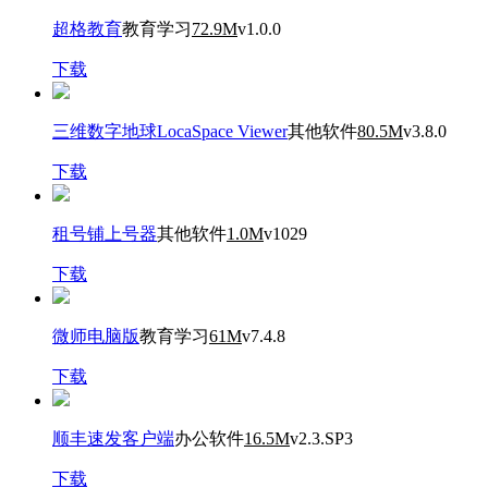
超格教育
教育学习
72.9M
v1.0.0
下载
三维数字地球LocaSpace Viewer
其他软件
80.5M
v3.8.0
下载
租号铺上号器
其他软件
1.0M
v1029
下载
微师电脑版
教育学习
61M
v7.4.8
下载
顺丰速发客户端
办公软件
16.5M
v2.3.SP3
下载