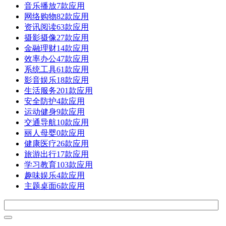
音乐播放
7款应用
网络购物
82款应用
资讯阅读
63款应用
摄影摄像
27款应用
金融理财
14款应用
效率办公
47款应用
系统工具
61款应用
影音娱乐
18款应用
生活服务
201款应用
安全防护
4款应用
运动健身
9款应用
交通导航
10款应用
丽人母婴
0款应用
健康医疗
26款应用
旅游出行
17款应用
学习教育
103款应用
趣味娱乐
4款应用
主题桌面
6款应用