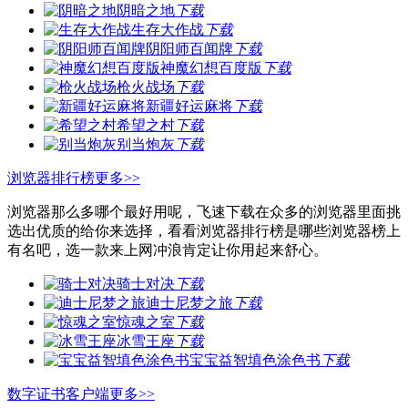
阴暗之地
下载
生存大作战
下载
阴阳师百闻牌
下载
神魔幻想百度版
下载
枪火战场
下载
新疆好运麻将
下载
希望之村
下载
别当炮灰
下载
浏览器排行榜
更多>>
浏览器那么多哪个最好用呢，飞速下载在众多的浏览器里面挑
选出优质的给你来选择，看看浏览器排行榜是哪些浏览器榜上
有名吧，选一款来上网冲浪肯定让你用起来舒心。
骑士对决
下载
迪士尼梦之旅
下载
惊魂之室
下载
冰雪王座
下载
宝宝益智填色涂色书
下载
数字证书客户端
更多>>