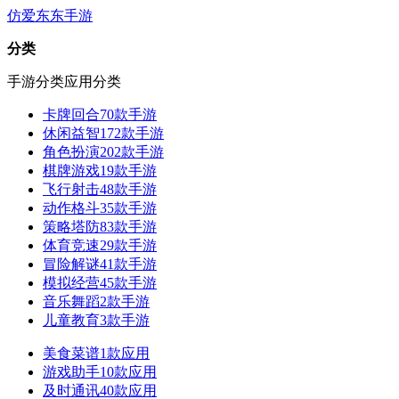
仿爱东东手游
分类
手游分类
应用分类
卡牌回合
70款手游
休闲益智
172款手游
角色扮演
202款手游
棋牌游戏
19款手游
飞行射击
48款手游
动作格斗
35款手游
策略塔防
83款手游
体育竞速
29款手游
冒险解谜
41款手游
模拟经营
45款手游
音乐舞蹈
2款手游
儿童教育
3款手游
美食菜谱
1款应用
游戏助手
10款应用
及时通讯
40款应用