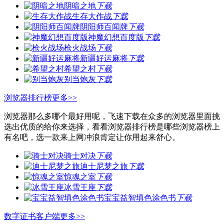
阴暗之地
下载
生存大作战
下载
阴阳师百闻牌
下载
神魔幻想百度版
下载
枪火战场
下载
新疆好运麻将
下载
希望之村
下载
别当炮灰
下载
浏览器排行榜
更多>>
浏览器那么多哪个最好用呢，飞速下载在众多的浏览器里面挑
选出优质的给你来选择，看看浏览器排行榜是哪些浏览器榜上
有名吧，选一款来上网冲浪肯定让你用起来舒心。
骑士对决
下载
迪士尼梦之旅
下载
惊魂之室
下载
冰雪王座
下载
宝宝益智填色涂色书
下载
数字证书客户端
更多>>