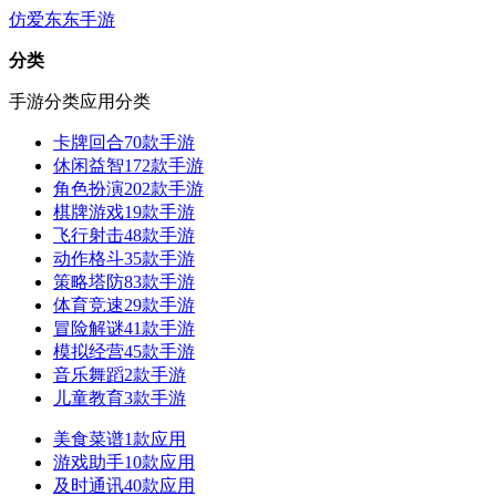
仿爱东东手游
分类
手游分类
应用分类
卡牌回合
70款手游
休闲益智
172款手游
角色扮演
202款手游
棋牌游戏
19款手游
飞行射击
48款手游
动作格斗
35款手游
策略塔防
83款手游
体育竞速
29款手游
冒险解谜
41款手游
模拟经营
45款手游
音乐舞蹈
2款手游
儿童教育
3款手游
美食菜谱
1款应用
游戏助手
10款应用
及时通讯
40款应用