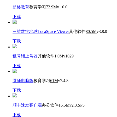
超格教育
教育学习
72.9M
v1.0.0
下载
三维数字地球LocaSpace Viewer
其他软件
80.5M
v3.8.0
下载
租号铺上号器
其他软件
1.0M
v1029
下载
微师电脑版
教育学习
61M
v7.4.8
下载
顺丰速发客户端
办公软件
16.5M
v2.3.SP3
下载