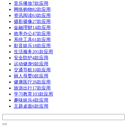
音乐播放
7款应用
网络购物
82款应用
资讯阅读
63款应用
摄影摄像
27款应用
金融理财
14款应用
效率办公
47款应用
系统工具
61款应用
影音娱乐
18款应用
生活服务
201款应用
安全防护
4款应用
运动健身
9款应用
交通导航
10款应用
丽人母婴
0款应用
健康医疗
26款应用
旅游出行
17款应用
学习教育
103款应用
趣味娱乐
4款应用
主题桌面
6款应用