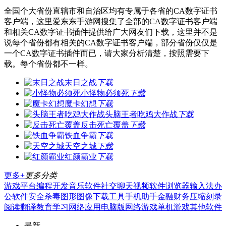
全国个大省份直辖市和自治区均有专属于各省的CA数字证书
客户端，这里爱东东手游网搜集了全部的CA数字证书客户端
和相关CA数字证书插件提供给广大网友们下载，这里并不是
说每个省份都有相关的CA数字证书客户端，部分省份仅仅是
一个CA数字证书插件而已，请大家分析清楚，按照需要下
载。每个省份都不一样。
末日之战
下载
小怪物必须死
下载
魔卡幻想
下载
头脑王者吃鸡大作战
下载
反击死亡覆盖
下载
铁血争霸
下载
天空之城
下载
红颜霸业
下载
更多+
更多分类
游戏平台
编程开发
音乐软件
社交聊天
视频软件
浏览器
输入法
办
公软件
安全杀毒
图形图像
下载工具
手机助手
金融财务
压缩刻录
阅读翻译
教育学习
网络应用
电脑版
网络游戏
单机游戏
其他软件
最新