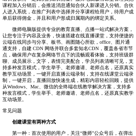
课程加入分销后，会推送消息通知合伙人新课进入分销。合伙
人进入系统，在推广列表中选择并分享课程给用户，待用户成
单后获得佣金，并且和用户形成归属期内的绑定关系。
微师电脑版提供专业的教育直播、点播一站式解决方案，
让您专注于内容及业务，快速搭建在线直播课堂，支持便捷的
云端在线同步与分享、板书、画图随心所欲，office、图片通
通支持，自建 CDN 网络并联合多套知名CDN，覆盖各省市节
点，确保用户在复杂网络节点下的流畅观看体验，支持班级群
聊、成员展示，文字，表情完美配合，学员列表清晰可见，支
持多种发言模式，学生举手、老师邀请、老师点名，还原真实
教学互动场景，一键开启直播云端录制，支持在线课堂云端录
制，一键开启，直播回放快速生成，精彩内容轻松回顾，提供
从Windows、Mac、微信的全终端在线教学解决方案，支持多
种发言模式，学生举手、老师邀请、老师点名，还原真实教学
互动场景。
常见问题
创建课堂有两种方式
第一种：首次使用的用户，关注“微师”公众号后，在弹出