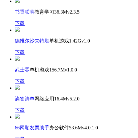
书香联萌
教育学习
36.3M
v2.3.5
下载
德维尔沙夫特塔
单机游戏
1.42G
v1.0
下载
武士零
单机游戏
156.7M
v1.0.0
下载
滴答清单
网络应用
16.4M
v5.2.0
下载
66网顺发票助手
办公软件
53.6M
v4.0.1.0