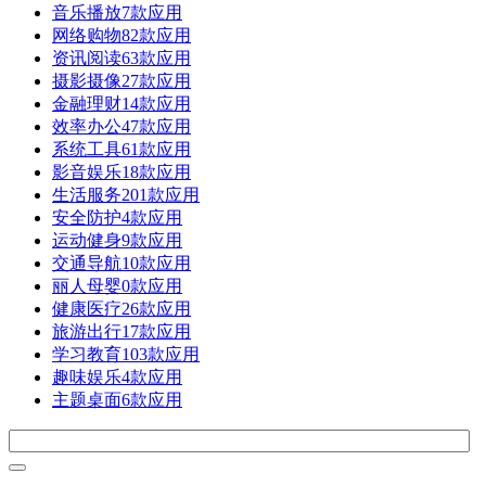
音乐播放
7款应用
网络购物
82款应用
资讯阅读
63款应用
摄影摄像
27款应用
金融理财
14款应用
效率办公
47款应用
系统工具
61款应用
影音娱乐
18款应用
生活服务
201款应用
安全防护
4款应用
运动健身
9款应用
交通导航
10款应用
丽人母婴
0款应用
健康医疗
26款应用
旅游出行
17款应用
学习教育
103款应用
趣味娱乐
4款应用
主题桌面
6款应用