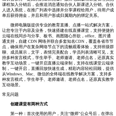
课程加入分销后，会推送消息通知合伙人新课进入分销。合伙
人进入系统，在推广列表中选择并分享课程给用户，待用户成
单后获得佣金，并且和用户形成归属期内的绑定关系。
微师电脑版提供专业的教育直播、点播一站式解决方案，
让您专注于内容及业务，快速搭建在线直播课堂，支持便捷的
云端在线同步与分享、板书、画图随心所欲，office、图片通
通支持，自建 CDN 网络并联合多套知名CDN，覆盖各省市节
点，确保用户在复杂网络节点下的流畅观看体验，支持班级群
聊、成员展示，文字，表情完美配合，学员列表清晰可见，支
持多种发言模式，学生举手、老师邀请、老师点名，还原真实
教学互动场景，一键开启直播云端录制，支持在线课堂云端录
制，一键开启，直播回放快速生成，精彩内容轻松回顾，提供
从Windows、Mac、微信的全终端在线教学解决方案，支持多
种发言模式，学生举手、老师邀请、老师点名，还原真实教学
互动场景。
常见问题
创建课堂有两种方式
第一种：首次使用的用户，关注“微师”公众号后，在弹出