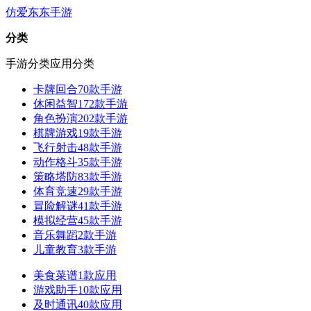
仿爱东东手游
分类
手游分类
应用分类
卡牌回合
70款手游
休闲益智
172款手游
角色扮演
202款手游
棋牌游戏
19款手游
飞行射击
48款手游
动作格斗
35款手游
策略塔防
83款手游
体育竞速
29款手游
冒险解谜
41款手游
模拟经营
45款手游
音乐舞蹈
2款手游
儿童教育
3款手游
美食菜谱
1款应用
游戏助手
10款应用
及时通讯
40款应用