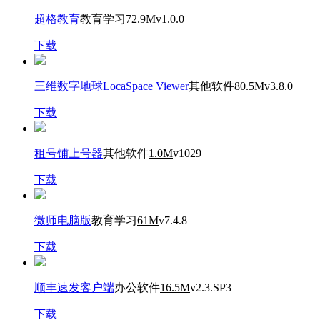
超格教育
教育学习
72.9M
v1.0.0
下载
三维数字地球LocaSpace Viewer
其他软件
80.5M
v3.8.0
下载
租号铺上号器
其他软件
1.0M
v1029
下载
微师电脑版
教育学习
61M
v7.4.8
下载
顺丰速发客户端
办公软件
16.5M
v2.3.SP3
下载