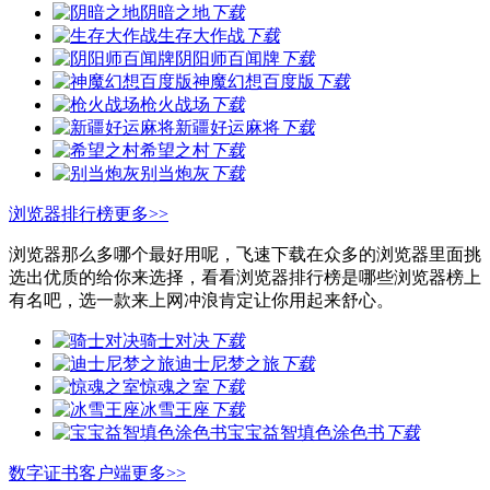
阴暗之地
下载
生存大作战
下载
阴阳师百闻牌
下载
神魔幻想百度版
下载
枪火战场
下载
新疆好运麻将
下载
希望之村
下载
别当炮灰
下载
浏览器排行榜
更多>>
浏览器那么多哪个最好用呢，飞速下载在众多的浏览器里面挑
选出优质的给你来选择，看看浏览器排行榜是哪些浏览器榜上
有名吧，选一款来上网冲浪肯定让你用起来舒心。
骑士对决
下载
迪士尼梦之旅
下载
惊魂之室
下载
冰雪王座
下载
宝宝益智填色涂色书
下载
数字证书客户端
更多>>