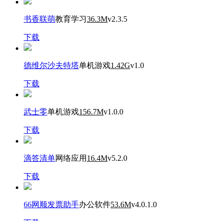
书香联萌
教育学习
36.3M
v2.3.5
下载
德维尔沙夫特塔
单机游戏
1.42G
v1.0
下载
武士零
单机游戏
156.7M
v1.0.0
下载
滴答清单
网络应用
16.4M
v5.2.0
下载
66网顺发票助手
办公软件
53.6M
v4.0.1.0