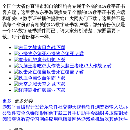
全国个大省份直辖市和自治区均有专属于各省的CA数字证书
客户端，这里爱东东手游网搜集了全部的CA数字证书客户端
和相关CA数字证书插件提供给广大网友们下载，这里并不是
说每个省份都有相关的CA数字证书客户端，部分省份仅仅是
一个CA数字证书插件而已，请大家分析清楚，按照需要下
载。每个省份都不一样。
末日之战
下载
小怪物必须死
下载
魔卡幻想
下载
头脑王者吃鸡大作战
下载
反击死亡覆盖
下载
铁血争霸
下载
天空之城
下载
红颜霸业
下载
更多+
更多分类
游戏平台
编程开发
音乐软件
社交聊天
视频软件
浏览器
输入法
办
公软件
安全杀毒
图形图像
下载工具
手机助手
金融财务
压缩刻录
阅读翻译
教育学习
网络应用
电脑版
网络游戏
单机游戏
其他软件
最新