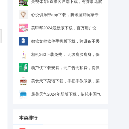
流，可分享美食v10.2.4 安卓最新版
央视体育5直播客户端下载，有赛事花絮
集锦，还能参与竞猜赢礼v3.8.4 安卓版
心悦俱乐部app下载，腾讯游戏玩家专
属，享图标、礼包等特权v6.3.6.50 手机版
美甲帮2024最新版下载，百万用户交
流，专业美甲师在线答疑v8.1.9 安卓版
微软文档软件手机版下载，跨设备不丢
数据，图像、表格等功能全
相机360下载免费， 无级瘦脸瘦身，保
v16.0.17830.20082 安卓版
留质感不假脸v9.9.42 安卓版
葫芦侠下载安装，无广告无扣费，提供
绿色安全的手游工具与资源v4.3.1.9 安卓版
美食天下菜谱下载，手把手教做饭，菜
谱详细易懂v6.5.0 安卓版
最美天气2024年新版下载，依托中国气
象网，预报精准可靠v8.2.5 安卓版
本类排行