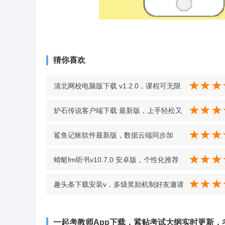
猜你喜欢
清北网校电脑版下载 v1.2.0，课程可无限
回放，学习灵活效率高 v1.2.0
炉石传说客户端下载 最新版，上手轻松又
让人欲罢不能，深受玩家喜爱 最新版
鲨鱼记账软件最新版，数据云端同步加
密，安全有保障 v5.12.3 安卓手机版
蜻蜓fm听书v10.7.0 安卓版，个性化推荐
专属收听体验，想听啥都有超丰富
趣头条下载安装v，多级奖励机制好友邀请
v10.7.0 安卓版
也能拿收益 v3.20.77.001.0723.1038 安
一起考教师App下载，紧贴考试大纲实时更新