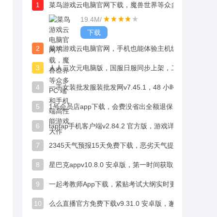
1
菜鸟游戏云电脑官网下载，魔兽世界等众多 PC 端和手机端高性能游戏大作
19.4M
/
下载
2
菜鸡游戏云电脑官网，手机也能体验主机级游戏快感
3
人人二次元电脑版，国服日服同步上架，二次元玩家超满足
4
一手女装批发服装批发网v7.45.1，48 小时内发货库存压力小
5
1号会员店app下载，会费没省出全额退保障超安心
6
taptap手机客户端v2.84.2 官方版，游戏详情页含真机试玩，选游戏更直观
7
2345天气预报15天免费下载，恶劣天气提前提醒，科学应对突发天气超安心
8
星巴克appv10.8.0 安卓版，第一时间获取最新产品与促销活动信息
9
一起考教师App下载，紧贴考试大纲实时更新，考证考编移动学习快人一步
10
么么直播官方免费下载v9.31.0 安卓版，邂逅网络红颜让线上社交更有温度