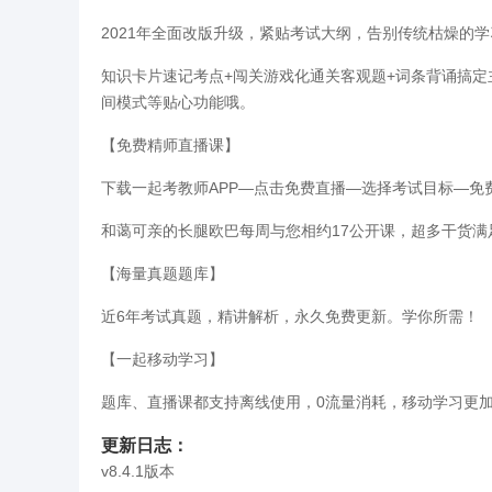
2021年全面改版升级，紧贴考试大纲，告别传统枯燥的
知识卡片速记考点+闯关游戏化通关客观题+词条背诵搞定
间模式等贴心功能哦。
【免费精师直播课】
下载一起考教师APP—点击免费直播—选择考试目标—免
和蔼可亲的长腿欧巴每周与您相约17公开课，超多干货满足
【海量真题题库】
近6年考试真题，精讲解析，永久免费更新。学你所需！
【一起移动学习】
题库、直播课都支持离线使用，0流量消耗，移动学习更
更新日志：
v8.4.1版本