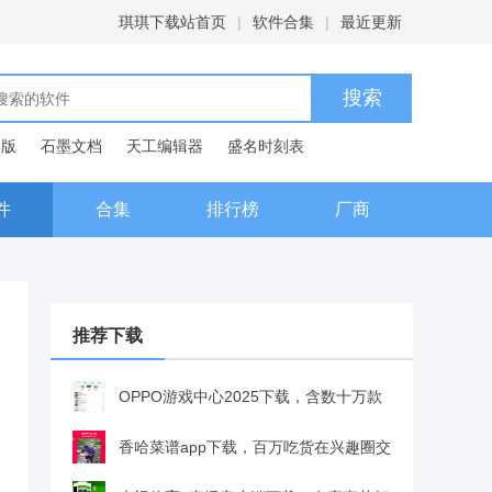
琪琪下载站首页
|
软件合集
|
最近更新
C版
石墨文档
天工编辑器
盛名时刻表
典
件
合集
排行榜
厂商
推荐下载
OPPO游戏中心2025下载，含数十万款
游戏，免费下载还能领礼包v15.1.0 安卓版
香哈菜谱app下载，百万吃货在兴趣圈交