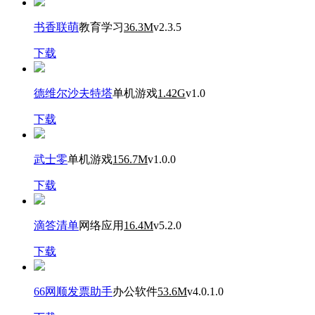
书香联萌
教育学习
36.3M
v2.3.5
下载
德维尔沙夫特塔
单机游戏
1.42G
v1.0
下载
武士零
单机游戏
156.7M
v1.0.0
下载
滴答清单
网络应用
16.4M
v5.2.0
下载
66网顺发票助手
办公软件
53.6M
v4.0.1.0