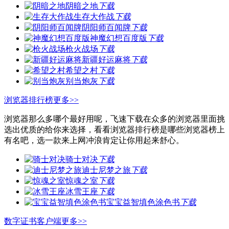
阴暗之地
下载
生存大作战
下载
阴阳师百闻牌
下载
神魔幻想百度版
下载
枪火战场
下载
新疆好运麻将
下载
希望之村
下载
别当炮灰
下载
浏览器排行榜
更多>>
浏览器那么多哪个最好用呢，飞速下载在众多的浏览器里面挑
选出优质的给你来选择，看看浏览器排行榜是哪些浏览器榜上
有名吧，选一款来上网冲浪肯定让你用起来舒心。
骑士对决
下载
迪士尼梦之旅
下载
惊魂之室
下载
冰雪王座
下载
宝宝益智填色涂色书
下载
数字证书客户端
更多>>