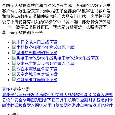
全国个大省份直辖市和自治区均有专属于各省的CA数字证书
客户端，这里爱东东手游网搜集了全部的CA数字证书客户端
和相关CA数字证书插件提供给广大网友们下载，这里并不是
说每个省份都有相关的CA数字证书客户端，部分省份仅仅是
一个CA数字证书插件而已，请大家分析清楚，按照需要下
载。每个省份都不一样。
末日之战
下载
小怪物必须死
下载
魔卡幻想
下载
头脑王者吃鸡大作战
下载
反击死亡覆盖
下载
铁血争霸
下载
天空之城
下载
红颜霸业
下载
更多+
更多分类
游戏平台
编程开发
音乐软件
社交聊天
视频软件
浏览器
输入法
办
公软件
安全杀毒
图形图像
下载工具
手机助手
金融财务
压缩刻录
阅读翻译
教育学习
网络应用
电脑版
网络游戏
单机游戏
其他软件
最新