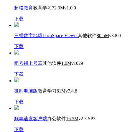
超格教育
教育学习
72.9M
v1.0.0
下载
三维数字地球LocaSpace Viewer
其他软件
80.5M
v3.8.0
下载
租号铺上号器
其他软件
1.0M
v1029
下载
微师电脑版
教育学习
61M
v7.4.8
下载
顺丰速发客户端
办公软件
16.5M
v2.3.SP3
下载