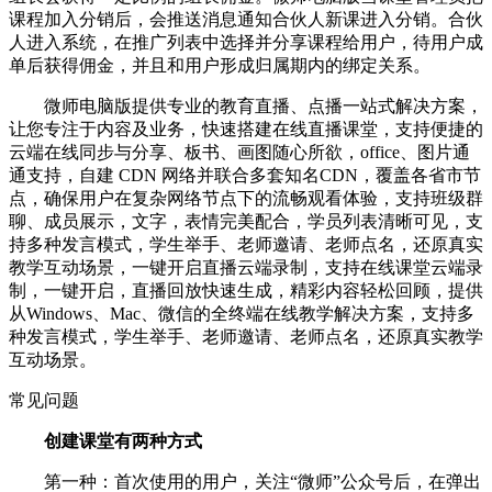
课程加入分销后，会推送消息通知合伙人新课进入分销。合伙
人进入系统，在推广列表中选择并分享课程给用户，待用户成
单后获得佣金，并且和用户形成归属期内的绑定关系。
微师电脑版提供专业的教育直播、点播一站式解决方案，
让您专注于内容及业务，快速搭建在线直播课堂，支持便捷的
云端在线同步与分享、板书、画图随心所欲，office、图片通
通支持，自建 CDN 网络并联合多套知名CDN，覆盖各省市节
点，确保用户在复杂网络节点下的流畅观看体验，支持班级群
聊、成员展示，文字，表情完美配合，学员列表清晰可见，支
持多种发言模式，学生举手、老师邀请、老师点名，还原真实
教学互动场景，一键开启直播云端录制，支持在线课堂云端录
制，一键开启，直播回放快速生成，精彩内容轻松回顾，提供
从Windows、Mac、微信的全终端在线教学解决方案，支持多
种发言模式，学生举手、老师邀请、老师点名，还原真实教学
互动场景。
常见问题
创建课堂有两种方式
第一种：首次使用的用户，关注“微师”公众号后，在弹出