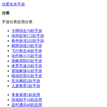
仿爱东东手游
分类
手游分类
应用分类
卡牌回合
70款手游
休闲益智
172款手游
角色扮演
202款手游
棋牌游戏
19款手游
飞行射击
48款手游
动作格斗
35款手游
策略塔防
83款手游
体育竞速
29款手游
冒险解谜
41款手游
模拟经营
45款手游
音乐舞蹈
2款手游
儿童教育
3款手游
美食菜谱
1款应用
游戏助手
10款应用
及时通讯
40款应用