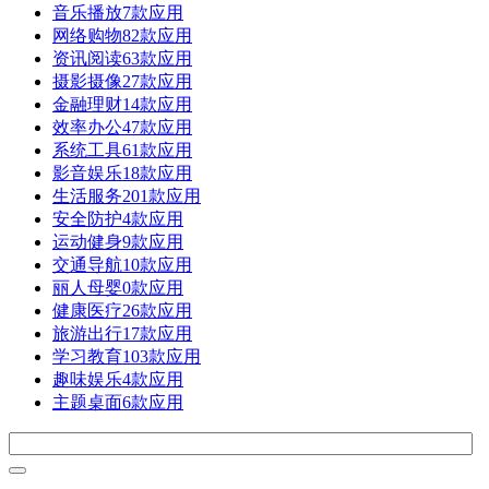
音乐播放
7款应用
网络购物
82款应用
资讯阅读
63款应用
摄影摄像
27款应用
金融理财
14款应用
效率办公
47款应用
系统工具
61款应用
影音娱乐
18款应用
生活服务
201款应用
安全防护
4款应用
运动健身
9款应用
交通导航
10款应用
丽人母婴
0款应用
健康医疗
26款应用
旅游出行
17款应用
学习教育
103款应用
趣味娱乐
4款应用
主题桌面
6款应用