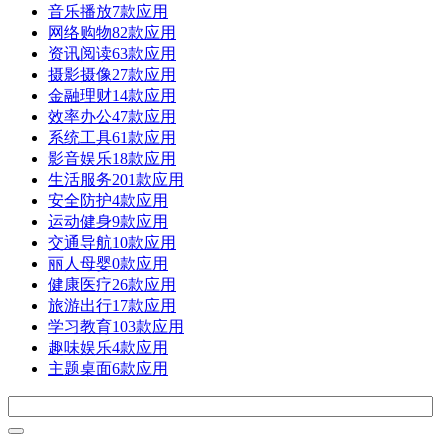
音乐播放
7款应用
网络购物
82款应用
资讯阅读
63款应用
摄影摄像
27款应用
金融理财
14款应用
效率办公
47款应用
系统工具
61款应用
影音娱乐
18款应用
生活服务
201款应用
安全防护
4款应用
运动健身
9款应用
交通导航
10款应用
丽人母婴
0款应用
健康医疗
26款应用
旅游出行
17款应用
学习教育
103款应用
趣味娱乐
4款应用
主题桌面
6款应用