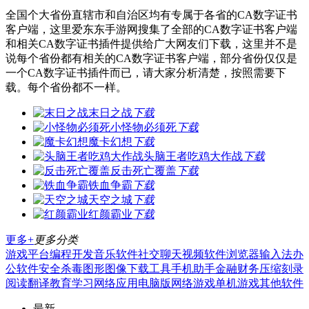
全国个大省份直辖市和自治区均有专属于各省的CA数字证书
客户端，这里爱东东手游网搜集了全部的CA数字证书客户端
和相关CA数字证书插件提供给广大网友们下载，这里并不是
说每个省份都有相关的CA数字证书客户端，部分省份仅仅是
一个CA数字证书插件而已，请大家分析清楚，按照需要下
载。每个省份都不一样。
末日之战
下载
小怪物必须死
下载
魔卡幻想
下载
头脑王者吃鸡大作战
下载
反击死亡覆盖
下载
铁血争霸
下载
天空之城
下载
红颜霸业
下载
更多+
更多分类
游戏平台
编程开发
音乐软件
社交聊天
视频软件
浏览器
输入法
办
公软件
安全杀毒
图形图像
下载工具
手机助手
金融财务
压缩刻录
阅读翻译
教育学习
网络应用
电脑版
网络游戏
单机游戏
其他软件
最新