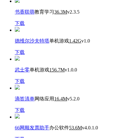
书香联萌
教育学习
36.3M
v2.3.5
下载
德维尔沙夫特塔
单机游戏
1.42G
v1.0
下载
武士零
单机游戏
156.7M
v1.0.0
下载
滴答清单
网络应用
16.4M
v5.2.0
下载
66网顺发票助手
办公软件
53.6M
v4.0.1.0