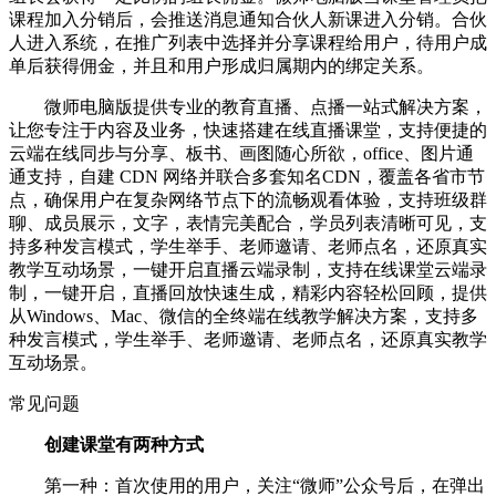
课程加入分销后，会推送消息通知合伙人新课进入分销。合伙
人进入系统，在推广列表中选择并分享课程给用户，待用户成
单后获得佣金，并且和用户形成归属期内的绑定关系。
微师电脑版提供专业的教育直播、点播一站式解决方案，
让您专注于内容及业务，快速搭建在线直播课堂，支持便捷的
云端在线同步与分享、板书、画图随心所欲，office、图片通
通支持，自建 CDN 网络并联合多套知名CDN，覆盖各省市节
点，确保用户在复杂网络节点下的流畅观看体验，支持班级群
聊、成员展示，文字，表情完美配合，学员列表清晰可见，支
持多种发言模式，学生举手、老师邀请、老师点名，还原真实
教学互动场景，一键开启直播云端录制，支持在线课堂云端录
制，一键开启，直播回放快速生成，精彩内容轻松回顾，提供
从Windows、Mac、微信的全终端在线教学解决方案，支持多
种发言模式，学生举手、老师邀请、老师点名，还原真实教学
互动场景。
常见问题
创建课堂有两种方式
第一种：首次使用的用户，关注“微师”公众号后，在弹出