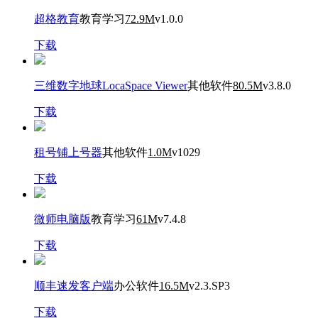
超格教育
教育学习
72.9M
v1.0.0
下载
三维数字地球LocaSpace Viewer
其他软件
80.5M
v3.8.0
下载
租号铺上号器
其他软件
1.0M
v1029
下载
微师电脑版
教育学习
61M
v7.4.8
下载
顺丰速发客户端
办公软件
16.5M
v2.3.SP3
下载