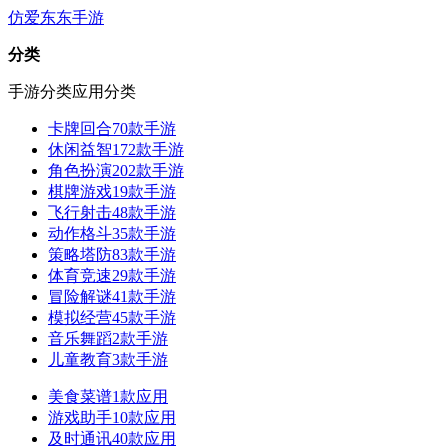
仿爱东东手游
分类
手游分类
应用分类
卡牌回合
70款手游
休闲益智
172款手游
角色扮演
202款手游
棋牌游戏
19款手游
飞行射击
48款手游
动作格斗
35款手游
策略塔防
83款手游
体育竞速
29款手游
冒险解谜
41款手游
模拟经营
45款手游
音乐舞蹈
2款手游
儿童教育
3款手游
美食菜谱
1款应用
游戏助手
10款应用
及时通讯
40款应用