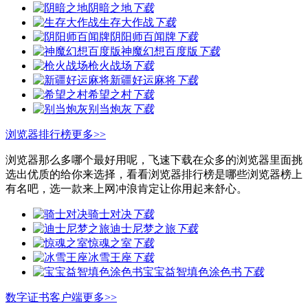
阴暗之地
下载
生存大作战
下载
阴阳师百闻牌
下载
神魔幻想百度版
下载
枪火战场
下载
新疆好运麻将
下载
希望之村
下载
别当炮灰
下载
浏览器排行榜
更多>>
浏览器那么多哪个最好用呢，飞速下载在众多的浏览器里面挑
选出优质的给你来选择，看看浏览器排行榜是哪些浏览器榜上
有名吧，选一款来上网冲浪肯定让你用起来舒心。
骑士对决
下载
迪士尼梦之旅
下载
惊魂之室
下载
冰雪王座
下载
宝宝益智填色涂色书
下载
数字证书客户端
更多>>