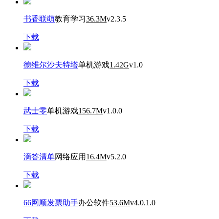
书香联萌
教育学习
36.3M
v2.3.5
下载
德维尔沙夫特塔
单机游戏
1.42G
v1.0
下载
武士零
单机游戏
156.7M
v1.0.0
下载
滴答清单
网络应用
16.4M
v5.2.0
下载
66网顺发票助手
办公软件
53.6M
v4.0.1.0