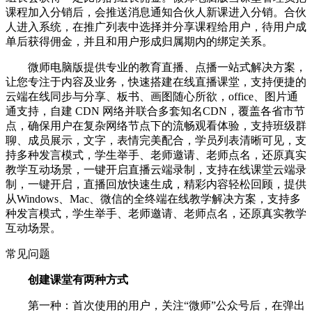
课程加入分销后，会推送消息通知合伙人新课进入分销。合伙
人进入系统，在推广列表中选择并分享课程给用户，待用户成
单后获得佣金，并且和用户形成归属期内的绑定关系。
微师电脑版提供专业的教育直播、点播一站式解决方案，
让您专注于内容及业务，快速搭建在线直播课堂，支持便捷的
云端在线同步与分享、板书、画图随心所欲，office、图片通
通支持，自建 CDN 网络并联合多套知名CDN，覆盖各省市节
点，确保用户在复杂网络节点下的流畅观看体验，支持班级群
聊、成员展示，文字，表情完美配合，学员列表清晰可见，支
持多种发言模式，学生举手、老师邀请、老师点名，还原真实
教学互动场景，一键开启直播云端录制，支持在线课堂云端录
制，一键开启，直播回放快速生成，精彩内容轻松回顾，提供
从Windows、Mac、微信的全终端在线教学解决方案，支持多
种发言模式，学生举手、老师邀请、老师点名，还原真实教学
互动场景。
常见问题
创建课堂有两种方式
第一种：首次使用的用户，关注“微师”公众号后，在弹出