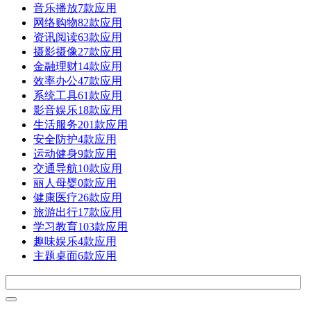
音乐播放
7款应用
网络购物
82款应用
资讯阅读
63款应用
摄影摄像
27款应用
金融理财
14款应用
效率办公
47款应用
系统工具
61款应用
影音娱乐
18款应用
生活服务
201款应用
安全防护
4款应用
运动健身
9款应用
交通导航
10款应用
丽人母婴
0款应用
健康医疗
26款应用
旅游出行
17款应用
学习教育
103款应用
趣味娱乐
4款应用
主题桌面
6款应用