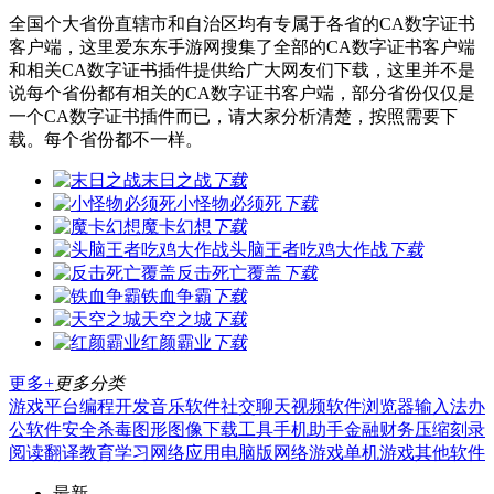
全国个大省份直辖市和自治区均有专属于各省的CA数字证书
客户端，这里爱东东手游网搜集了全部的CA数字证书客户端
和相关CA数字证书插件提供给广大网友们下载，这里并不是
说每个省份都有相关的CA数字证书客户端，部分省份仅仅是
一个CA数字证书插件而已，请大家分析清楚，按照需要下
载。每个省份都不一样。
末日之战
下载
小怪物必须死
下载
魔卡幻想
下载
头脑王者吃鸡大作战
下载
反击死亡覆盖
下载
铁血争霸
下载
天空之城
下载
红颜霸业
下载
更多+
更多分类
游戏平台
编程开发
音乐软件
社交聊天
视频软件
浏览器
输入法
办
公软件
安全杀毒
图形图像
下载工具
手机助手
金融财务
压缩刻录
阅读翻译
教育学习
网络应用
电脑版
网络游戏
单机游戏
其他软件
最新