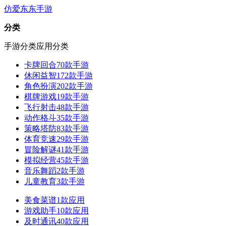
仿爱东东手游
分类
手游分类
应用分类
卡牌回合
70款手游
休闲益智
172款手游
角色扮演
202款手游
棋牌游戏
19款手游
飞行射击
48款手游
动作格斗
35款手游
策略塔防
83款手游
体育竞速
29款手游
冒险解谜
41款手游
模拟经营
45款手游
音乐舞蹈
2款手游
儿童教育
3款手游
美食菜谱
1款应用
游戏助手
10款应用
及时通讯
40款应用