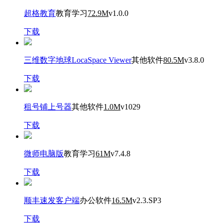
超格教育
教育学习
72.9M
v1.0.0
下载
三维数字地球LocaSpace Viewer
其他软件
80.5M
v3.8.0
下载
租号铺上号器
其他软件
1.0M
v1029
下载
微师电脑版
教育学习
61M
v7.4.8
下载
顺丰速发客户端
办公软件
16.5M
v2.3.SP3
下载