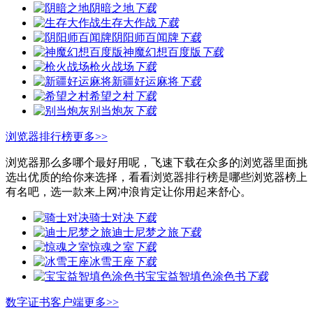
阴暗之地
下载
生存大作战
下载
阴阳师百闻牌
下载
神魔幻想百度版
下载
枪火战场
下载
新疆好运麻将
下载
希望之村
下载
别当炮灰
下载
浏览器排行榜
更多>>
浏览器那么多哪个最好用呢，飞速下载在众多的浏览器里面挑
选出优质的给你来选择，看看浏览器排行榜是哪些浏览器榜上
有名吧，选一款来上网冲浪肯定让你用起来舒心。
骑士对决
下载
迪士尼梦之旅
下载
惊魂之室
下载
冰雪王座
下载
宝宝益智填色涂色书
下载
数字证书客户端
更多>>