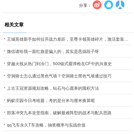
分享：
相关文章
王城英雄新手如何拉开战力差距，至尊卡领英雄碎片，激活套装属性是关键
微信请给我一面红旗是骗人的，其实是恶搞段子呀
穿越火线从热门到冷门，500锯式霰弹枪在CF中的兴衰史
空洞骑士怎么通过黑色气墙？空洞骑士黑色气墙通过技巧
上古王冠资源规划攻略，钻石与心愿券的囤积方法
蚂蚁庄园今日考啥题，考的是分米与厘米换算呢
部落冲突九本攻坚指南，破解最难阵型的战术与配兵思路
qq飞车永久T车攻略，抽奖概率与实战价值