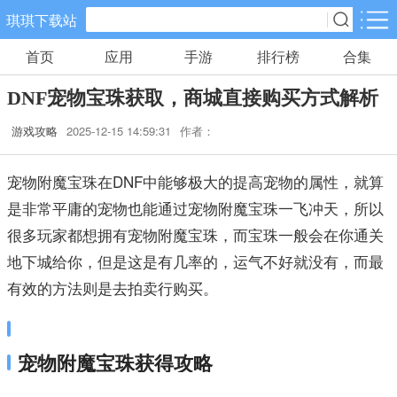
琪琪下载站
首页
应用
手游
排行榜
合集
手游分类
应用分类
DNF宠物宝珠获取，商城直接购买方式解析
卡牌回合
休闲益智
角色扮演
游戏攻略
2025-12-15 14:59:31
作者：
557款手游
102款手游
116款手游
宠物附魔宝珠在DNF中能够极大的提高宠物的属性，就算
棋牌游戏
飞行射击
动作格斗
是非常平庸的宠物也能通过宠物附魔宝珠一飞冲天，所以
0款手游
27款手游
25款手游
很多玩家都想拥有宠物附魔宝珠，而宝珠一般会在你通关
策略塔防
体育竞速
冒险解谜
地下城给你，但是这是有几率的，运气不好就没有，而最
52款手游
22款手游
23款手游
有效的方法则是去拍卖行购买。
模拟经营
音乐舞蹈
儿童教育
23款手游
1款手游
2款手游
宠物附魔宝珠获得攻略