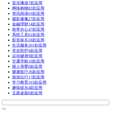
音乐播放
7款应用
网络购物
82款应用
资讯阅读
63款应用
摄影摄像
27款应用
金融理财
14款应用
效率办公
47款应用
系统工具
61款应用
影音娱乐
18款应用
生活服务
201款应用
安全防护
4款应用
运动健身
9款应用
交通导航
10款应用
丽人母婴
0款应用
健康医疗
26款应用
旅游出行
17款应用
学习教育
103款应用
趣味娱乐
4款应用
主题桌面
6款应用