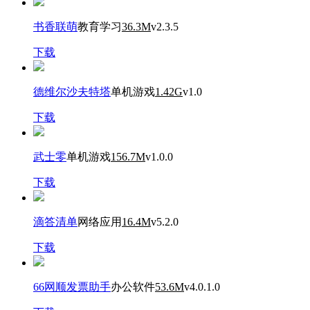
书香联萌
教育学习
36.3M
v2.3.5
下载
德维尔沙夫特塔
单机游戏
1.42G
v1.0
下载
武士零
单机游戏
156.7M
v1.0.0
下载
滴答清单
网络应用
16.4M
v5.2.0
下载
66网顺发票助手
办公软件
53.6M
v4.0.1.0