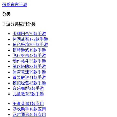
仿爱东东手游
分类
手游分类
应用分类
卡牌回合
70款手游
休闲益智
172款手游
角色扮演
202款手游
棋牌游戏
19款手游
飞行射击
48款手游
动作格斗
35款手游
策略塔防
83款手游
体育竞速
29款手游
冒险解谜
41款手游
模拟经营
45款手游
音乐舞蹈
2款手游
儿童教育
3款手游
美食菜谱
1款应用
游戏助手
10款应用
及时通讯
40款应用