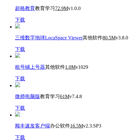
超格教育
教育学习
72.9M
v1.0.0
下载
三维数字地球LocaSpace Viewer
其他软件
80.5M
v3.8.0
下载
租号铺上号器
其他软件
1.0M
v1029
下载
微师电脑版
教育学习
61M
v7.4.8
下载
顺丰速发客户端
办公软件
16.5M
v2.3.SP3
下载