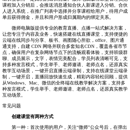
课程加入分销后，会推送消息通知合伙人新课进入分销。合伙
人进入系统，在推广列表中选择并分享课程给用户，待用户成
单后获得佣金，并且和用户形成归属期内的绑定关系。
微师电脑版提供专业的教育直播、点播一站式解决方案，
让您专注于内容及业务，快速搭建在线直播课堂，支持便捷的
云端在线同步与分享、板书、画图随心所欲，office、图片通
通支持，自建 CDN 网络并联合多套知名CDN，覆盖各省市节
点，确保用户在复杂网络节点下的流畅观看体验，支持班级群
聊、成员展示，文字，表情完美配合，学员列表清晰可见，支
持多种发言模式，学生举手、老师邀请、老师点名，还原真实
教学互动场景，一键开启直播云端录制，支持在线课堂云端录
制，一键开启，直播回放快速生成，精彩内容轻松回顾，提供
从Windows、Mac、微信的全终端在线教学解决方案，支持多
种发言模式，学生举手、老师邀请、老师点名，还原真实教学
互动场景。
常见问题
创建课堂有两种方式
第一种：首次使用的用户，关注“微师”公众号后，在弹出