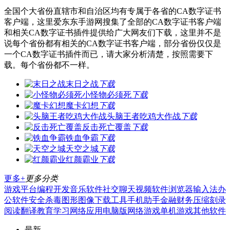
全国个大省份直辖市和自治区均有专属于各省的CA数字证书
客户端，这里爱东东手游网搜集了全部的CA数字证书客户端
和相关CA数字证书插件提供给广大网友们下载，这里并不是
说每个省份都有相关的CA数字证书客户端，部分省份仅仅是
一个CA数字证书插件而已，请大家分析清楚，按照需要下
载。每个省份都不一样。
末日之战
下载
小怪物必须死
下载
魔卡幻想
下载
头脑王者吃鸡大作战
下载
反击死亡覆盖
下载
铁血争霸
下载
天空之城
下载
红颜霸业
下载
更多+
更多分类
游戏平台
编程开发
音乐软件
社交聊天
视频软件
浏览器
输入法
办
公软件
安全杀毒
图形图像
下载工具
手机助手
金融财务
压缩刻录
阅读翻译
教育学习
网络应用
电脑版
网络游戏
单机游戏
其他软件
最新