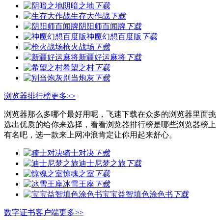
阴暗之地
下载
生存大作战
下载
阴阳师百闻牌
下载
神魔幻想百度版
下载
枪火战场
下载
新疆好运麻将
下载
希望之村
下载
别当炮灰
下载
浏览器排行榜
更多>>
浏览器那么多哪个最好用呢，飞速下载在众多的浏览器里面挑
选出优质的给你来选择，看看浏览器排行榜是哪些浏览器榜上
有名吧，选一款来上网冲浪肯定让你用起来舒心。
骑士对决
下载
迪士尼梦之旅
下载
惊魂之室
下载
冰雪王座
下载
宝宝益智填色涂色书
下载
数字证书客户端
更多>>