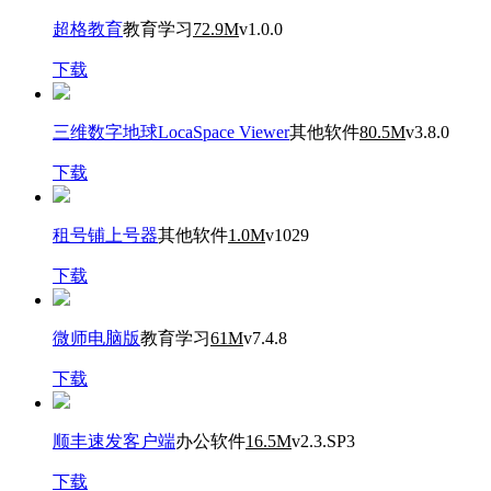
超格教育
教育学习
72.9M
v1.0.0
下载
三维数字地球LocaSpace Viewer
其他软件
80.5M
v3.8.0
下载
租号铺上号器
其他软件
1.0M
v1029
下载
微师电脑版
教育学习
61M
v7.4.8
下载
顺丰速发客户端
办公软件
16.5M
v2.3.SP3
下载