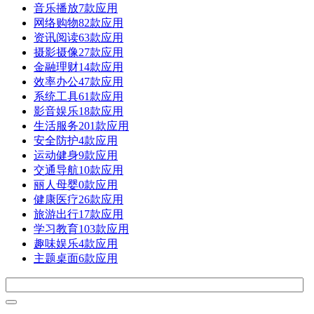
音乐播放
7款应用
网络购物
82款应用
资讯阅读
63款应用
摄影摄像
27款应用
金融理财
14款应用
效率办公
47款应用
系统工具
61款应用
影音娱乐
18款应用
生活服务
201款应用
安全防护
4款应用
运动健身
9款应用
交通导航
10款应用
丽人母婴
0款应用
健康医疗
26款应用
旅游出行
17款应用
学习教育
103款应用
趣味娱乐
4款应用
主题桌面
6款应用