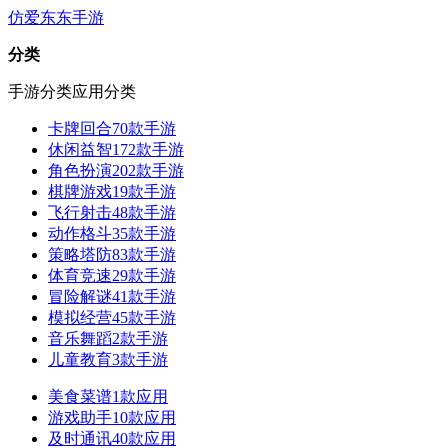
仿爱东东手游
分类
手游分类
应用分类
卡牌回合
70款手游
休闲益智
172款手游
角色扮演
202款手游
棋牌游戏
19款手游
飞行射击
48款手游
动作格斗
35款手游
策略塔防
83款手游
体育竞速
29款手游
冒险解谜
41款手游
模拟经营
45款手游
音乐舞蹈
2款手游
儿童教育
3款手游
美食菜谱
1款应用
游戏助手
10款应用
及时通讯
40款应用