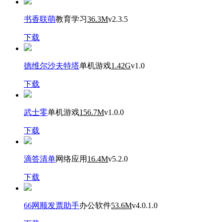
书香联萌
教育学习
36.3M
v2.3.5
下载
德维尔沙夫特塔
单机游戏
1.42G
v1.0
下载
武士零
单机游戏
156.7M
v1.0.0
下载
滴答清单
网络应用
16.4M
v5.2.0
下载
66网顺发票助手
办公软件
53.6M
v4.0.1.0