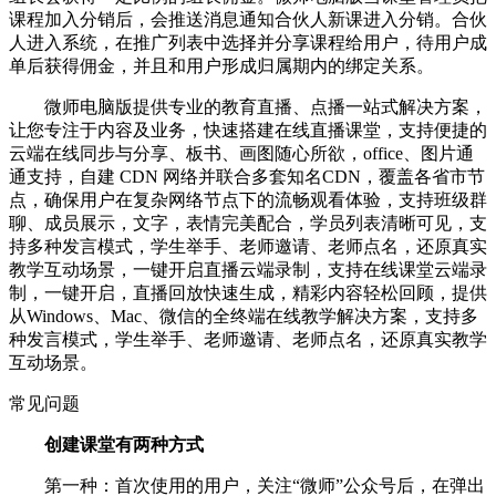
课程加入分销后，会推送消息通知合伙人新课进入分销。合伙
人进入系统，在推广列表中选择并分享课程给用户，待用户成
单后获得佣金，并且和用户形成归属期内的绑定关系。
微师电脑版提供专业的教育直播、点播一站式解决方案，
让您专注于内容及业务，快速搭建在线直播课堂，支持便捷的
云端在线同步与分享、板书、画图随心所欲，office、图片通
通支持，自建 CDN 网络并联合多套知名CDN，覆盖各省市节
点，确保用户在复杂网络节点下的流畅观看体验，支持班级群
聊、成员展示，文字，表情完美配合，学员列表清晰可见，支
持多种发言模式，学生举手、老师邀请、老师点名，还原真实
教学互动场景，一键开启直播云端录制，支持在线课堂云端录
制，一键开启，直播回放快速生成，精彩内容轻松回顾，提供
从Windows、Mac、微信的全终端在线教学解决方案，支持多
种发言模式，学生举手、老师邀请、老师点名，还原真实教学
互动场景。
常见问题
创建课堂有两种方式
第一种：首次使用的用户，关注“微师”公众号后，在弹出