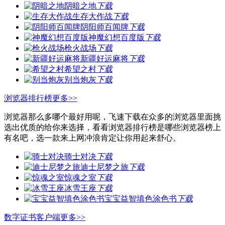
阴暗之地
下载
生存大作战
下载
阴阳师百闻牌
下载
神魔幻想百度版
下载
枪火战场
下载
新疆好运麻将
下载
希望之村
下载
别当炮灰
下载
浏览器排行榜
更多>>
浏览器那么多哪个最好用呢，飞速下载在众多的浏览器里面挑
选出优质的给你来选择，看看浏览器排行榜是哪些浏览器榜上
有名吧，选一款来上网冲浪肯定让你用起来舒心。
骑士对决
下载
迪士尼梦之旅
下载
惊魂之室
下载
冰雪王座
下载
宝宝益智填色涂色书
下载
数字证书客户端
更多>>