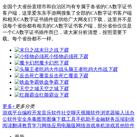
全国个大省份直辖市和自治区均有专属于各省的CA数字证书
客户端，这里爱东东手游网搜集了全部的CA数字证书客户端
和相关CA数字证书插件提供给广大网友们下载，这里并不是
说每个省份都有相关的CA数字证书客户端，部分省份仅仅是
一个CA数字证书插件而已，请大家分析清楚，按照需要下
载。每个省份都不一样。
末日之战
下载
小怪物必须死
下载
魔卡幻想
下载
头脑王者吃鸡大作战
下载
反击死亡覆盖
下载
铁血争霸
下载
天空之城
下载
红颜霸业
下载
更多+
更多分类
游戏平台
编程开发
音乐软件
社交聊天
视频软件
浏览器
输入法
办
公软件
安全杀毒
图形图像
下载工具
手机助手
金融财务
压缩刻录
阅读翻译
教育学习
网络应用
电脑版
网络游戏
单机游戏
其他软件
最新