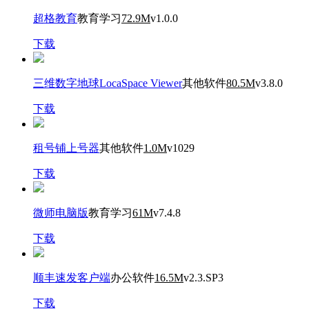
超格教育
教育学习
72.9M
v1.0.0
下载
三维数字地球LocaSpace Viewer
其他软件
80.5M
v3.8.0
下载
租号铺上号器
其他软件
1.0M
v1029
下载
微师电脑版
教育学习
61M
v7.4.8
下载
顺丰速发客户端
办公软件
16.5M
v2.3.SP3
下载