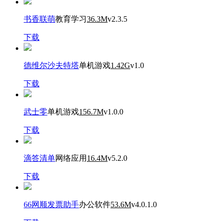
书香联萌
教育学习
36.3M
v2.3.5
下载
德维尔沙夫特塔
单机游戏
1.42G
v1.0
下载
武士零
单机游戏
156.7M
v1.0.0
下载
滴答清单
网络应用
16.4M
v5.2.0
下载
66网顺发票助手
办公软件
53.6M
v4.0.1.0