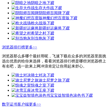
阴暗之地
下载
生存大作战
下载
阴阳师百闻牌
下载
神魔幻想百度版
下载
枪火战场
下载
新疆好运麻将
下载
希望之村
下载
别当炮灰
下载
浏览器排行榜
更多>>
浏览器那么多哪个最好用呢，飞速下载在众多的浏览器里面挑
选出优质的给你来选择，看看浏览器排行榜是哪些浏览器榜上
有名吧，选一款来上网冲浪肯定让你用起来舒心。
骑士对决
下载
迪士尼梦之旅
下载
惊魂之室
下载
冰雪王座
下载
宝宝益智填色涂色书
下载
数字证书客户端
更多>>