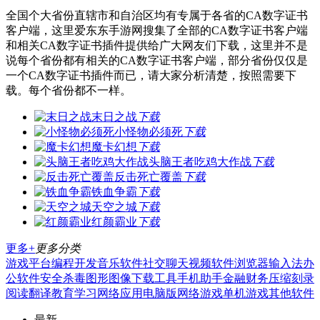
全国个大省份直辖市和自治区均有专属于各省的CA数字证书
客户端，这里爱东东手游网搜集了全部的CA数字证书客户端
和相关CA数字证书插件提供给广大网友们下载，这里并不是
说每个省份都有相关的CA数字证书客户端，部分省份仅仅是
一个CA数字证书插件而已，请大家分析清楚，按照需要下
载。每个省份都不一样。
末日之战
下载
小怪物必须死
下载
魔卡幻想
下载
头脑王者吃鸡大作战
下载
反击死亡覆盖
下载
铁血争霸
下载
天空之城
下载
红颜霸业
下载
更多+
更多分类
游戏平台
编程开发
音乐软件
社交聊天
视频软件
浏览器
输入法
办
公软件
安全杀毒
图形图像
下载工具
手机助手
金融财务
压缩刻录
阅读翻译
教育学习
网络应用
电脑版
网络游戏
单机游戏
其他软件
最新