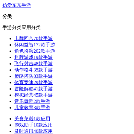
仿爱东东手游
分类
手游分类
应用分类
卡牌回合
70款手游
休闲益智
172款手游
角色扮演
202款手游
棋牌游戏
19款手游
飞行射击
48款手游
动作格斗
35款手游
策略塔防
83款手游
体育竞速
29款手游
冒险解谜
41款手游
模拟经营
45款手游
音乐舞蹈
2款手游
儿童教育
3款手游
美食菜谱
1款应用
游戏助手
10款应用
及时通讯
40款应用