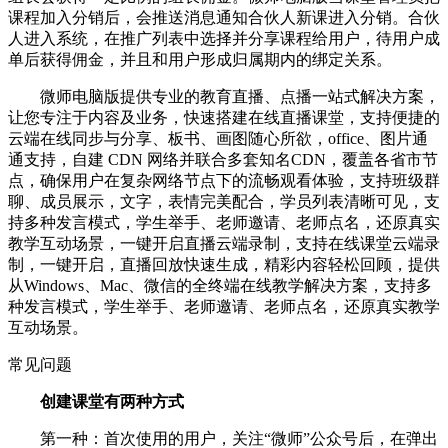
课程加入分销后，会推送消息通知合伙人新课进入分销。合伙
人进入系统，在推广列表中选择并分享课程给用户，待用户成
单后获得佣金，并且和用户形成归属期内的绑定关系。
微师电脑版提供专业的教育直播、点播一站式解决方案，
让您专注于内容及业务，快速搭建在线直播课堂，支持便捷的
云端在线同步与分享、板书、画图随心所欲，office、图片通
通支持，自建 CDN 网络并联合多套知名CDN，覆盖各省市节
点，确保用户在复杂网络节点下的流畅观看体验，支持班级群
聊、成员展示，文字，表情完美配合，学员列表清晰可见，支
持多种发言模式，学生举手、老师邀请、老师点名，还原真实
教学互动场景，一键开启直播云端录制，支持在线课堂云端录
制，一键开启，直播回放快速生成，精彩内容轻松回顾，提供
从Windows、Mac、微信的全终端在线教学解决方案，支持多
种发言模式，学生举手、老师邀请、老师点名，还原真实教学
互动场景。
常见问题
创建课堂有两种方式
第一种：首次使用的用户，关注“微师”公众号后，在弹出