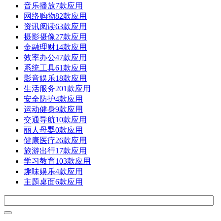
音乐播放
7款应用
网络购物
82款应用
资讯阅读
63款应用
摄影摄像
27款应用
金融理财
14款应用
效率办公
47款应用
系统工具
61款应用
影音娱乐
18款应用
生活服务
201款应用
安全防护
4款应用
运动健身
9款应用
交通导航
10款应用
丽人母婴
0款应用
健康医疗
26款应用
旅游出行
17款应用
学习教育
103款应用
趣味娱乐
4款应用
主题桌面
6款应用