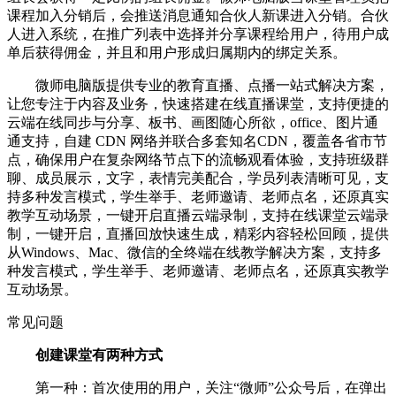
课程加入分销后，会推送消息通知合伙人新课进入分销。合伙
人进入系统，在推广列表中选择并分享课程给用户，待用户成
单后获得佣金，并且和用户形成归属期内的绑定关系。
微师电脑版提供专业的教育直播、点播一站式解决方案，
让您专注于内容及业务，快速搭建在线直播课堂，支持便捷的
云端在线同步与分享、板书、画图随心所欲，office、图片通
通支持，自建 CDN 网络并联合多套知名CDN，覆盖各省市节
点，确保用户在复杂网络节点下的流畅观看体验，支持班级群
聊、成员展示，文字，表情完美配合，学员列表清晰可见，支
持多种发言模式，学生举手、老师邀请、老师点名，还原真实
教学互动场景，一键开启直播云端录制，支持在线课堂云端录
制，一键开启，直播回放快速生成，精彩内容轻松回顾，提供
从Windows、Mac、微信的全终端在线教学解决方案，支持多
种发言模式，学生举手、老师邀请、老师点名，还原真实教学
互动场景。
常见问题
创建课堂有两种方式
第一种：首次使用的用户，关注“微师”公众号后，在弹出