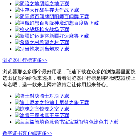
阴暗之地
下载
生存大作战
下载
阴阳师百闻牌
下载
神魔幻想百度版
下载
枪火战场
下载
新疆好运麻将
下载
希望之村
下载
别当炮灰
下载
浏览器排行榜
更多>>
浏览器那么多哪个最好用呢，飞速下载在众多的浏览器里面挑
选出优质的给你来选择，看看浏览器排行榜是哪些浏览器榜上
有名吧，选一款来上网冲浪肯定让你用起来舒心。
骑士对决
下载
迪士尼梦之旅
下载
惊魂之室
下载
冰雪王座
下载
宝宝益智填色涂色书
下载
数字证书客户端
更多>>