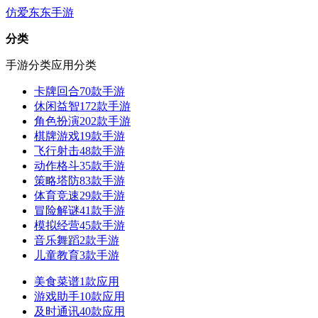
仿爱东东手游
分类
手游分类
应用分类
卡牌回合
70款手游
休闲益智
172款手游
角色扮演
202款手游
棋牌游戏
19款手游
飞行射击
48款手游
动作格斗
35款手游
策略塔防
83款手游
体育竞速
29款手游
冒险解谜
41款手游
模拟经营
45款手游
音乐舞蹈
2款手游
儿童教育
3款手游
美食菜谱
1款应用
游戏助手
10款应用
及时通讯
40款应用