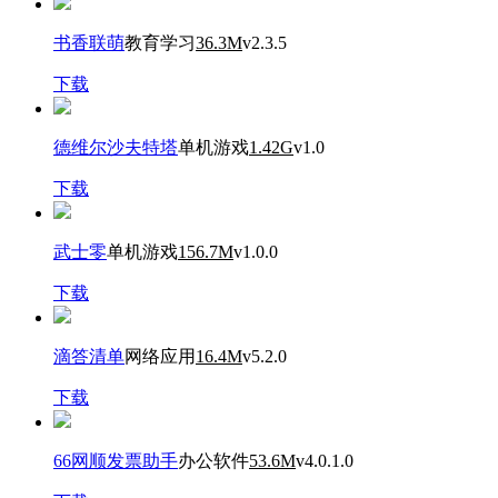
书香联萌
教育学习
36.3M
v2.3.5
下载
德维尔沙夫特塔
单机游戏
1.42G
v1.0
下载
武士零
单机游戏
156.7M
v1.0.0
下载
滴答清单
网络应用
16.4M
v5.2.0
下载
66网顺发票助手
办公软件
53.6M
v4.0.1.0