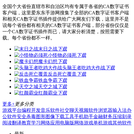
全国个大省份直辖市和自治区均有专属于各省的CA数字证书
客户端，这里爱东东手游网搜集了全部的CA数字证书客户端
和相关CA数字证书插件提供给广大网友们下载，这里并不是
说每个省份都有相关的CA数字证书客户端，部分省份仅仅是
一个CA数字证书插件而已，请大家分析清楚，按照需要下
载。每个省份都不一样。
末日之战
下载
小怪物必须死
下载
魔卡幻想
下载
头脑王者吃鸡大作战
下载
反击死亡覆盖
下载
铁血争霸
下载
天空之城
下载
红颜霸业
下载
更多+
更多分类
游戏平台
编程开发
音乐软件
社交聊天
视频软件
浏览器
输入法
办
公软件
安全杀毒
图形图像
下载工具
手机助手
金融财务
压缩刻录
阅读翻译
教育学习
网络应用
电脑版
网络游戏
单机游戏
其他软件
最新