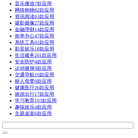
音乐播放
7款应用
网络购物
82款应用
资讯阅读
63款应用
摄影摄像
27款应用
金融理财
14款应用
效率办公
47款应用
系统工具
61款应用
影音娱乐
18款应用
生活服务
201款应用
安全防护
4款应用
运动健身
9款应用
交通导航
10款应用
丽人母婴
0款应用
健康医疗
26款应用
旅游出行
17款应用
学习教育
103款应用
趣味娱乐
4款应用
主题桌面
6款应用