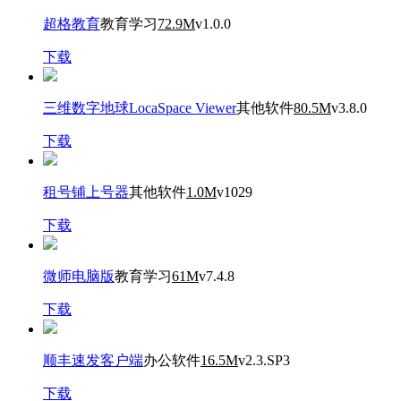
超格教育
教育学习
72.9M
v1.0.0
下载
三维数字地球LocaSpace Viewer
其他软件
80.5M
v3.8.0
下载
租号铺上号器
其他软件
1.0M
v1029
下载
微师电脑版
教育学习
61M
v7.4.8
下载
顺丰速发客户端
办公软件
16.5M
v2.3.SP3
下载