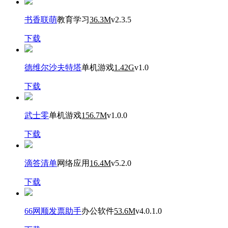
书香联萌
教育学习
36.3M
v2.3.5
下载
德维尔沙夫特塔
单机游戏
1.42G
v1.0
下载
武士零
单机游戏
156.7M
v1.0.0
下载
滴答清单
网络应用
16.4M
v5.2.0
下载
66网顺发票助手
办公软件
53.6M
v4.0.1.0