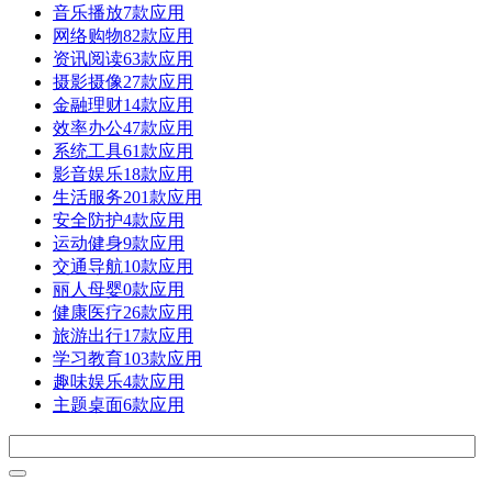
音乐播放
7款应用
网络购物
82款应用
资讯阅读
63款应用
摄影摄像
27款应用
金融理财
14款应用
效率办公
47款应用
系统工具
61款应用
影音娱乐
18款应用
生活服务
201款应用
安全防护
4款应用
运动健身
9款应用
交通导航
10款应用
丽人母婴
0款应用
健康医疗
26款应用
旅游出行
17款应用
学习教育
103款应用
趣味娱乐
4款应用
主题桌面
6款应用