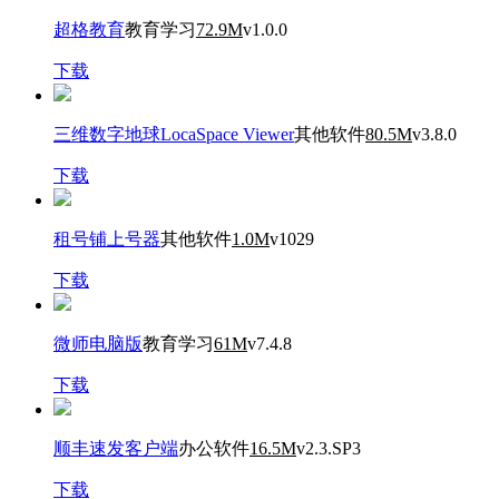
超格教育
教育学习
72.9M
v1.0.0
下载
三维数字地球LocaSpace Viewer
其他软件
80.5M
v3.8.0
下载
租号铺上号器
其他软件
1.0M
v1029
下载
微师电脑版
教育学习
61M
v7.4.8
下载
顺丰速发客户端
办公软件
16.5M
v2.3.SP3
下载