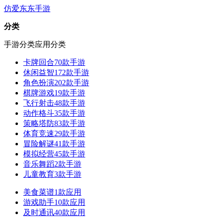
仿爱东东手游
分类
手游分类
应用分类
卡牌回合
70款手游
休闲益智
172款手游
角色扮演
202款手游
棋牌游戏
19款手游
飞行射击
48款手游
动作格斗
35款手游
策略塔防
83款手游
体育竞速
29款手游
冒险解谜
41款手游
模拟经营
45款手游
音乐舞蹈
2款手游
儿童教育
3款手游
美食菜谱
1款应用
游戏助手
10款应用
及时通讯
40款应用