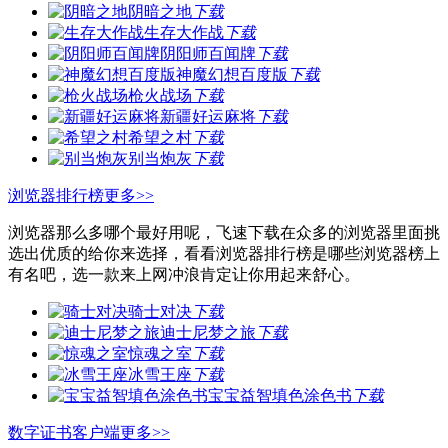
阴暗之地
下载
生存大作战
下载
阴阳师百闻牌
下载
神魔幻想百度版
下载
枪火战场
下载
新疆好运麻将
下载
希望之村
下载
别当炮灰
下载
浏览器排行榜
更多>>
浏览器那么多哪个最好用呢，飞速下载在众多的浏览器里面挑
选出优质的给你来选择，看看浏览器排行榜是哪些浏览器榜上
有名吧，选一款来上网冲浪肯定让你用起来舒心。
骑士对决
下载
迪士尼梦之旅
下载
惊魂之室
下载
冰雪王座
下载
宝宝益智填色涂色书
下载
数字证书客户端
更多>>