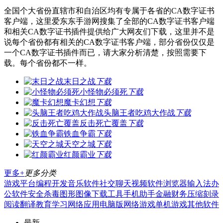
全国个大省份直辖市和自治区均有专属于各省的CA数字证书
客户端，这里爱东东手游网搜集了全部的CA数字证书客户端
和相关CA数字证书插件提供给广大网友们下载，这里并不是
说每个省份都有相关的CA数字证书客户端，部分省份仅仅是
一个CA数字证书插件而已，请大家分析清楚，按照需要下
载。每个省份都不一样。
末日之战
下载
小怪物必须死
下载
魔卡幻想
下载
头脑王者吃鸡大作战
下载
反击死亡覆盖
下载
铁血争霸
下载
天空之城
下载
红颜霸业
下载
更多+
更多分类
游戏平台
编程开发
音乐软件
社交聊天
视频软件
浏览器
输入法
办
公软件
安全杀毒
图形图像
下载工具
手机助手
金融财务
压缩刻录
阅读翻译
教育学习
网络应用
电脑版
网络游戏
单机游戏
其他软件
最新