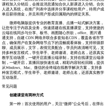
课程加入分销后，会推送消息通知合伙人新课进入分销。合伙
人进入系统，在推广列表中选择并分享课程给用户，待用户成
单后获得佣金，并且和用户形成归属期内的绑定关系。
微师电脑版提供专业的教育直播、点播一站式解决方案，
让您专注于内容及业务，快速搭建在线直播课堂，支持便捷的
云端在线同步与分享、板书、画图随心所欲，office、图片通
通支持，自建 CDN 网络并联合多套知名CDN，覆盖各省市节
点，确保用户在复杂网络节点下的流畅观看体验，支持班级群
聊、成员展示，文字，表情完美配合，学员列表清晰可见，支
持多种发言模式，学生举手、老师邀请、老师点名，还原真实
教学互动场景，一键开启直播云端录制，支持在线课堂云端录
制，一键开启，直播回放快速生成，精彩内容轻松回顾，提供
从Windows、Mac、微信的全终端在线教学解决方案，支持多
种发言模式，学生举手、老师邀请、老师点名，还原真实教学
互动场景。
常见问题
创建课堂有两种方式
第一种：首次使用的用户，关注“微师”公众号后，在弹出