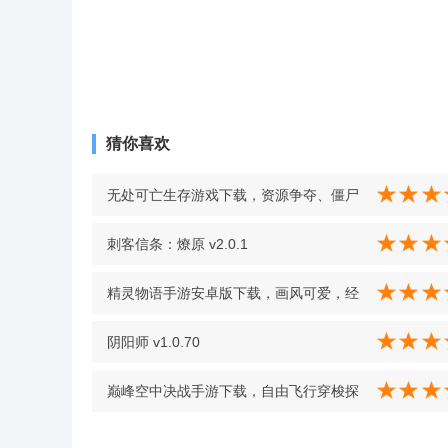
猜你喜欢
无处可亡生存游戏下载，资源争夺、僵尸
对抗，生存体验超硬核 v1.0 最新版
刺客信条：燎原 v2.0.1
精灵物语手游安卓版下载，画风可爱，经
典还原宠物精灵形象 v0.9.6
阴阳师 v1.0.70
巅峰空中决战手游下载，自由飞行穿梭探
索广阔空域 v1.0.0 安卓版