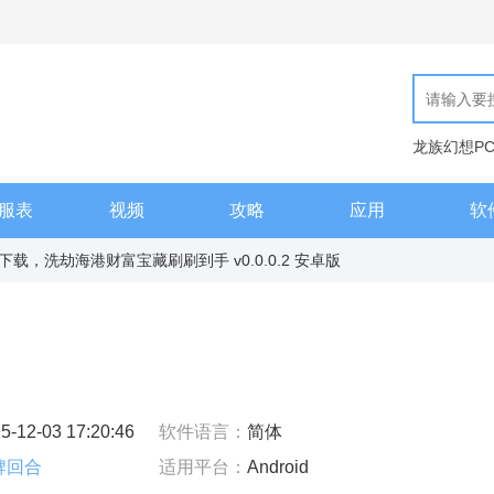
龙族幻想P
现代汉语词
服表
视频
攻略
应用
软
载，洗劫海港财富宝藏刷刷到手 v0.0.0.2 安卓版
5-12-03 17:20:46
软件语言：
简体
牌回合
适用平台：
Android