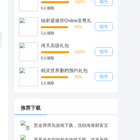
领号
100%
0人领取
辐射避难所Online至尊礼
包
领号
95%
1人领取
倚天高级礼包
领号
100%
0人领取
精灵世界删档预约礼包
领号
95%
1人领取
推荐下载
赏金弹弹岛游戏下载，洗劫海港财富宝
藏刷刷到手v0.0.0.2 安卓版
星系攻击空间射击游戏下载，武器升级