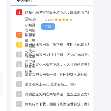
本类排行
1
终极小精灵官网版手游下载，细腻剧情与战斗特效重塑宝可梦黄金时代
116.4M
/
下载
2
阴阳师
3
帝国防线官网版手游下载，实时匹配真人竞技，见招拆招 PK 乐趣多
4
闪烁之光官网 v1.3.6下载，闪烁之光西方神话题材卡牌手游下载
5
问道手游小米版本下载，人人可拥萌娃享育儿乐
6
放置女神官网版手游，休闲趣味玩法轻松，自动完成任务超省心
7
星之召唤士ios，星之召唤士下载-
8
我的星座契约官网版手游，星座主题乙女向，十二星座守护者互动超心动
9
降妖传奇下载，颠覆传统西游世界观，魔化如来统治三界的设定新颖