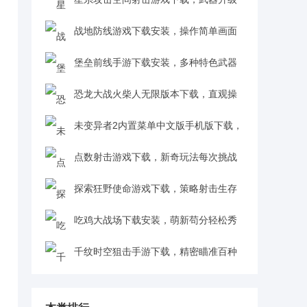
提升战力击落强敌v1.0 安卓版
战地防线游戏下载安装，操作简单画面
清新易上手v1.0 安卓版
堡垒前线手游下载安装，多种特色武器
体验畅爽射击快v3.3.2581 官方安卓版
恐龙大战火柴人无限版本下载，直观操
控开启沉浸式射击挑战v1.3.8 无敌版
未变异者2内置菜单中文版手机版下载，
横版射击收集合成对抗强敌v1.2.877 联机版
点数射击游戏下载，新奇玩法每次挑战
都有惊喜v1.0 安卓版
探索狂野使命游戏下载，策略射击生存
对决v1.2.2 安卓版
吃鸡大战场下载安装，萌新苟分轻松秀
出骚操作v1.0.0 安卓版
千纹时空狙击手游下载，精密瞄准百种
枪械任选v2.0.2.404.401.0218 安卓版