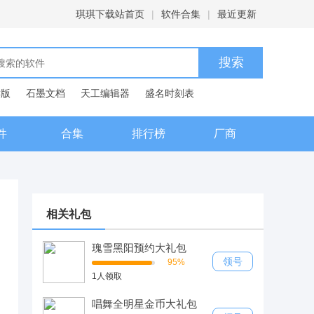
琪琪下载站首页
|
软件合集
|
最近更新
C版
石墨文档
天工编辑器
盛名时刻表
典
件
合集
排行榜
厂商
相关礼包
瑰雪黑阳预约大礼包
领号
95%
1人领取
唱舞全明星金币大礼包