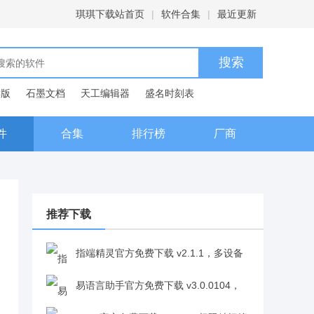
琪琪下载站首页
|
软件合集
|
最近更新
C版
石墨文档
天工编辑器
盛名时刻表
典
件
合集
排行榜
厂商
推荐下载
指端精灵官方免费下载 v2.1.1，多设备
适配，开发场景全覆盖v2.1.1
易语言助手官方免费下载 v3.0.0104，