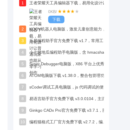
1
王者荣耀天工具编辑器下载，易用化设计让普通玩家也能从零学习创作
0KB
/
下载
2
KOOV机器人电脑版，激发儿童创意能力，编程学习超有趣
3
乐易编程助手官方免费下载 v1.7，常用工具一站式搞定超便捷
4
小七烤地瓜编程助手电脑版，含 hmacsha 算法，代码调试高效又给力
5
Syser Debugger电脑版，X86 平台上优秀的多功能编程调试工具
6
ATOM电脑版下载 v1.38.0，整合包管理功能，是跨平台的高效编程利器
7
sCoder调试工具电脑版，js 代码调试的便捷实用工具
8
易语言助手官方免费下载 v3.0.0104，主流 IDE 功能全
9
Ginkgo CADx Pro官方免费下载 v3.7.1，图像精准融合助力深度诊断分析
10
编程猫格式工厂官方免费下载 v2.7.2，编程学习变奇幻冒险超有趣