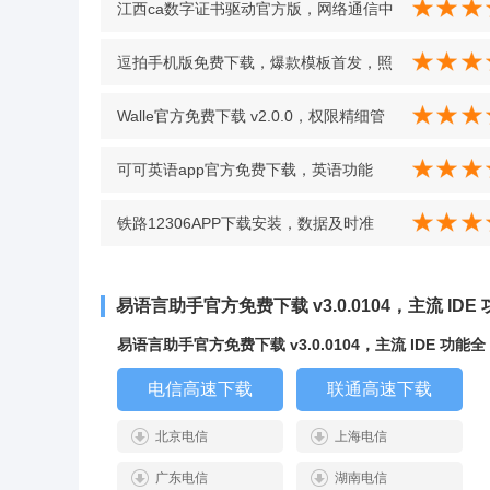
江西ca数字证书驱动官方版，网络通信中
身份标识与证明的可靠工具 v5.0
逗拍手机版免费下载，爆款模板首发，照
片秒变热门创意视频 v11.10.14 官方版
Walle官方免费下载 v2.0.0，权限精细管
理，开源工具稳定性拉满 v2.0.0
可可英语app官方免费下载，英语功能
强，听读说写练一站式学英语 v4.9.50 安
铁路12306APP下载安装，数据及时准
卓版
确，购票退票安全有保障 v5.9.0.8 安卓版
易语言助手官方免费下载 v3.0.0104，主流 IDE
易语言助手官方免费下载 v3.0.0104，主流 IDE 功能全
电信高速下载
联通高速下载
北京电信
上海电信
广东电信
湖南电信