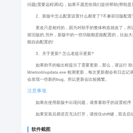
问题(需要远程调试)，如果不愿意给我们提供帮助(帮助是
2、新版中怎么配置设置什么都变了?不兼容旧版配置
更改只是相对的，因为对助手的整体构造就改了，所以
留旧版的;另外，新版中的一些功能都是能配置的，比如大家
能自由配置的!
3、关于更新? 怎么老提示更新?
如果助手的输出框提示了需要更新，那么，请运行 助手的
lib\etools\updata.exe 检测更新，每次更新
会发现一些新的bug。所以更新会比较频繁。
注意事项
如果在使用新版中出现问题，请查看助手的设置程序【se
如果安装后易语言无法打开，请按住shift键，双击启
软件截图