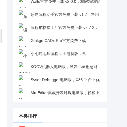
主流 IDE 功能全v3.0.0104
Walle官方免费下载 v2.0.0，权限精细管
理，开源工具稳定性拉满v2.0.0
乐易编程助手官方免费下载 v1.7，常用
工具一站式搞定超便捷v1.7
编程猫格式工厂官方免费下载 v2.7.2，
编程学习变奇幻冒险超有趣v2.7.2
Ginkgo CADx Pro官方免费下载
v3.7.1，图像精准融合助力深度诊断分析v3.7.1
小七烤地瓜编程助手电脑版，含
hmacsha 算法，代码调试高效又给力v2.6
KOOV机器人电脑版，激发儿童创意能
力，编程学习超有趣v1.0.1
Syser Debugger电脑版，X86 平台上优
秀的多功能编程调试工具v1.99.1900.1207
Mu Editor集成开发环境电脑版，轻松上
手微处理器编程v1.1.0a1
本类排行