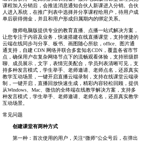
课程加入分销后，会推送消息通知合伙人新课进入分销。合伙
人进入系统，在推广列表中选择并分享课程给用户，待用户成
单后获得佣金，并且和用户形成归属期内的绑定关系。
微师电脑版提供专业的教育直播、点播一站式解决方案，
让您专注于内容及业务，快速搭建在线直播课堂，支持便捷的
云端在线同步与分享、板书、画图随心所欲，office、图片通
通支持，自建 CDN 网络并联合多套知名CDN，覆盖各省市节
点，确保用户在复杂网络节点下的流畅观看体验，支持班级群
聊、成员展示，文字，表情完美配合，学员列表清晰可见，支
持多种发言模式，学生举手、老师邀请、老师点名，还原真实
教学互动场景，一键开启直播云端录制，支持在线课堂云端录
制，一键开启，直播回放快速生成，精彩内容轻松回顾，提供
从Windows、Mac、微信的全终端在线教学解决方案，支持多
种发言模式，学生举手、老师邀请、老师点名，还原真实教学
互动场景。
常见问题
创建课堂有两种方式
第一种：首次使用的用户，关注“微师”公众号后，在弹出