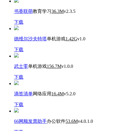
书香联萌
教育学习
36.3M
v2.3.5
下载
德维尔沙夫特塔
单机游戏
1.42G
v1.0
下载
武士零
单机游戏
156.7M
v1.0.0
下载
滴答清单
网络应用
16.4M
v5.2.0
下载
66网顺发票助手
办公软件
53.6M
v4.0.1.0