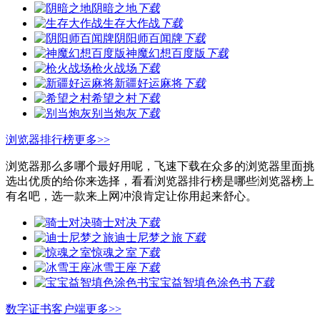
阴暗之地
下载
生存大作战
下载
阴阳师百闻牌
下载
神魔幻想百度版
下载
枪火战场
下载
新疆好运麻将
下载
希望之村
下载
别当炮灰
下载
浏览器排行榜
更多>>
浏览器那么多哪个最好用呢，飞速下载在众多的浏览器里面挑
选出优质的给你来选择，看看浏览器排行榜是哪些浏览器榜上
有名吧，选一款来上网冲浪肯定让你用起来舒心。
骑士对决
下载
迪士尼梦之旅
下载
惊魂之室
下载
冰雪王座
下载
宝宝益智填色涂色书
下载
数字证书客户端
更多>>