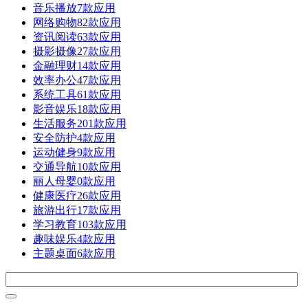
音乐播放
7款应用
网络购物
82款应用
资讯阅读
63款应用
摄影摄像
27款应用
金融理财
14款应用
效率办公
47款应用
系统工具
61款应用
影音娱乐
18款应用
生活服务
201款应用
安全防护
4款应用
运动健身
9款应用
交通导航
10款应用
丽人母婴
0款应用
健康医疗
26款应用
旅游出行
17款应用
学习教育
103款应用
趣味娱乐
4款应用
主题桌面
6款应用