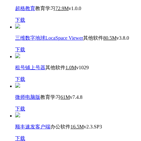
超格教育
教育学习
72.9M
v1.0.0
下载
三维数字地球LocaSpace Viewer
其他软件
80.5M
v3.8.0
下载
租号铺上号器
其他软件
1.0M
v1029
下载
微师电脑版
教育学习
61M
v7.4.8
下载
顺丰速发客户端
办公软件
16.5M
v2.3.SP3
下载