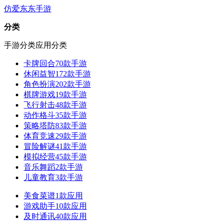
仿爱东东手游
分类
手游分类
应用分类
卡牌回合
70款手游
休闲益智
172款手游
角色扮演
202款手游
棋牌游戏
19款手游
飞行射击
48款手游
动作格斗
35款手游
策略塔防
83款手游
体育竞速
29款手游
冒险解谜
41款手游
模拟经营
45款手游
音乐舞蹈
2款手游
儿童教育
3款手游
美食菜谱
1款应用
游戏助手
10款应用
及时通讯
40款应用