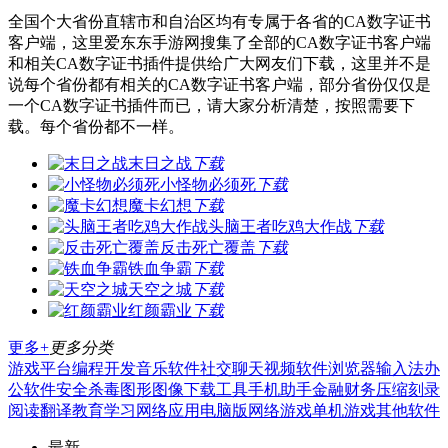
全国个大省份直辖市和自治区均有专属于各省的CA数字证书
客户端，这里爱东东手游网搜集了全部的CA数字证书客户端
和相关CA数字证书插件提供给广大网友们下载，这里并不是
说每个省份都有相关的CA数字证书客户端，部分省份仅仅是
一个CA数字证书插件而已，请大家分析清楚，按照需要下
载。每个省份都不一样。
末日之战
下载
小怪物必须死
下载
魔卡幻想
下载
头脑王者吃鸡大作战
下载
反击死亡覆盖
下载
铁血争霸
下载
天空之城
下载
红颜霸业
下载
更多+
更多分类
游戏平台
编程开发
音乐软件
社交聊天
视频软件
浏览器
输入法
办
公软件
安全杀毒
图形图像
下载工具
手机助手
金融财务
压缩刻录
阅读翻译
教育学习
网络应用
电脑版
网络游戏
单机游戏
其他软件
最新