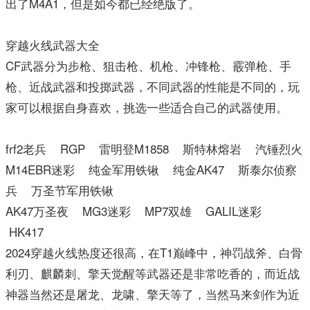
出了M4A1，但是如今都已经绝版了。
穿越火线武器大全
CF武器分为步枪、狙击枪、机枪、冲锋枪、霰弹枪、手
枪、近战武器和投掷武器，不同武器的性能是不同的，玩
家可以根据自身喜欢，挑选一些适合自己的武器使用。
frf2老兵 RGP 雷明登M1858 斯特林熔岩 汽锤烈火
M14EBR迷彩 纯金军用铁锹 纯金AK47 斯泰尔侦察
兵 万圣节军用铁锹
AK47万圣夜 MG3迷彩 MP7双雄 GALIL迷彩
HK417
2024穿越火线热度还很高，在T1巅峰中，神罚战斧、白骨
利刃、麒麟刺、擎天觉醒等武器还是非常吃香的，而近战
神器当然还是屠龙、龙啸、擎天等了，当然马来剑作为近