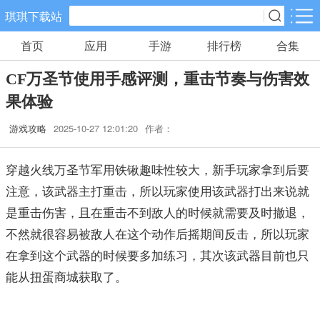
琪琪下载站
首页
应用
手游
排行榜
合集
手游分类
应用分类
CF万圣节使用手感评测，重击节奏与伤害效
卡牌回合
休闲益智
角色扮演
果体验
461款手游
102款手游
116款手游
游戏攻略
2025-10-27 12:01:20
作者：
棋牌游戏
飞行射击
动作格斗
0款手游
27款手游
25款手游
穿越火线万圣节军用铁锹趣味性较大，新手玩家拿到后要
注意，该武器主打重击，所以玩家使用该武器打出来说就
策略塔防
体育竞速
冒险解谜
是重击伤害，且在重击不到敌人的时候就需要及时撤退，
52款手游
22款手游
23款手游
不然就很容易被敌人在这个动作后摇期间反击，所以玩家
在拿到这个武器的时候要多加练习，其次该武器目前也只
模拟经营
音乐舞蹈
儿童教育
能从扭蛋商城获取了。
22款手游
1款手游
2款手游