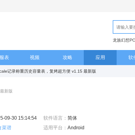
龙族幻想P
现代汉语词
服表
视频
攻略
应用
软
 Scale记录称重历史容量表，复烤超方便 v1.15 最新版
5 最新版
5-09-30 15:14:54
软件语言：
简体
食菜谱
适用平台：
Android