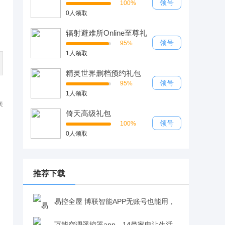
领号
100%
0人领取
辐射避难所Online至尊礼
包
领号
95%
1人领取
精灵世界删档预约礼包
领号
95%
1人领取
来
倚天高级礼包
领号
100%
0人领取
推荐下载
易控全屋 博联智能APP无账号也能用，
全屋设备一手管v3.6.0.2.3.8.f3882b85 最新版
万能空调遥控器app，14类家电让生活