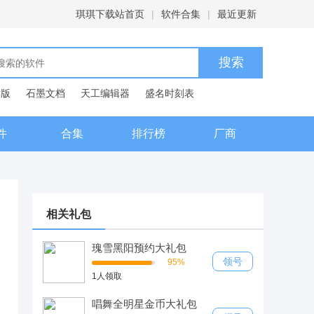
琪琪下载站首页
|
软件合集
|
最近更新
C版
石墨文档
天工编辑器
盛名时刻表
典
件
合集
排行榜
厂商
相关礼包
瑰雪黑阳预约大礼包
领号
95%
1人领取
唱舞全明星金币大礼包