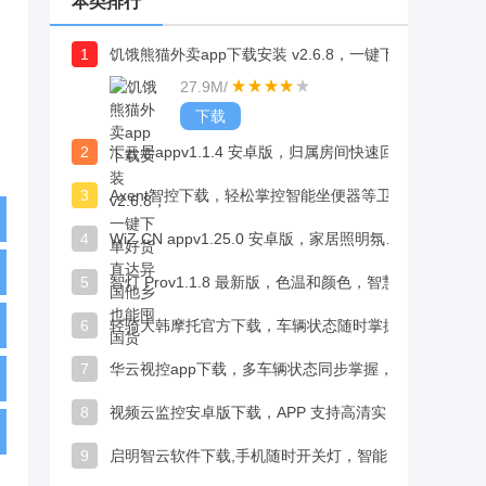
本类排行
1
饥饿熊猫外卖app下载安装 v2.6.8，一键下单好货直达异国他乡也能囤国货
27.9M
/
下载
2
汇云居appv1.1.4 安卓版，归属房间快速回显，智能家居管理条理更清晰
3
Axent智控下载，轻松掌控智能坐便器等卫浴设备
4
WiZ CN appv1.25.0 安卓版，家居照明氛围个性化定制超灵活
5
智灯 Prov1.1.8 最新版，色温和颜色，智慧灯控体验超省心
6
轻骑大韩摩托官方下载，车辆状态随时掌握，智能机车互联体验更畅快
7
华云视控app下载，多车辆状态同步掌握，车队管理更便捷
8
视频云监控安卓版下载，APP 支持高清实时视频播放
9
启明智云软件下载,手机随时开关灯，智能灯光掌控无距离