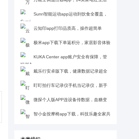
更智能v6.4 安卓版
Sunri智能运动app运动到饮食全覆盖，
轻松养成好习惯v2.6.00 安卓版
云知印app打印品质高，操作超简单
v3.2.3 官方版
极米app下载下单返积分，家居影音体验
超给力v4.10.24 最新版
KUKA Center app账户安全有保障，管
理需求全满足v1.1.1 最新版
戴乐行安卓版下载，健康数据记录超全
面v2.0.4 最新版
盯盯拍行车记录仪手机当记录仪，新手
也能轻松上手v8.1.3.0807 最新版
微探个人版APP连设备传数据，血糖变
化随时知v1.0.29(6) 安卓官方版
智小金按摩椅app下载，科技乐趣全家共
享v4.5.4 最新版