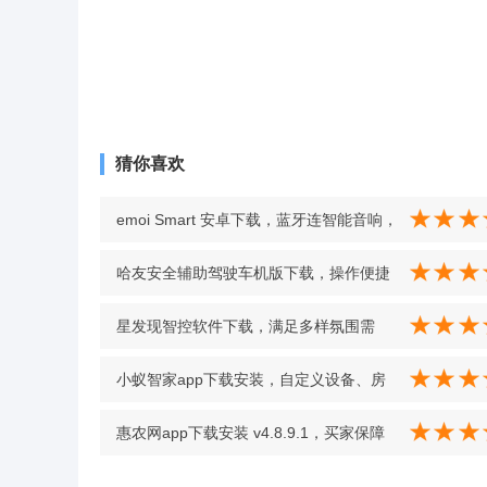
猜你喜欢
emoi Smart 安卓下载，蓝牙连智能音响，
手机控播放、使用设备更轻松 v6.4 最新版
哈友安全辅助驾驶车机版下载，操作便捷
功能全，安全驾驶辅助必备，让交通出行
星发现智控软件下载，满足多样氛围需
轻松又安心 v5.7 最新版
求，智慧灯控更贴心 v1.0.0 最新版
小蚁智家app下载安装，自定义设备、房
间、场景，一键启动情景模式 v2.0.17.1
惠农网app下载安装 v4.8.9.1，买家保障
最新版
让农产品交易更放心 v4.8.9.1