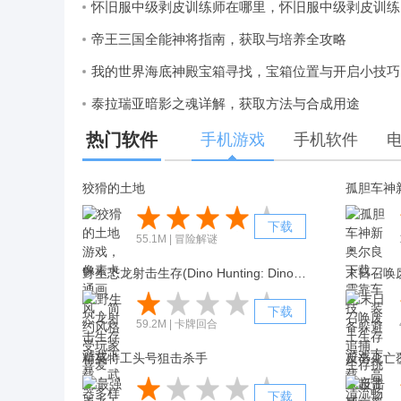
怀
帝王三国全能神将指南，获取与培养全攻略
我
泰拉瑞亚暗影之魂详解，获取方法与合成用途
热门软件
手机游戏
手机软件
狡猾的土地
孤胆车神新
下载
55.1M | 冒险解谜
野生恐龙射击生存(Dino Hunting: Dinosaur Game 3D)
下载
59.2M | 卡牌回合
精英特工头号狙击杀手
反击死亡
下载