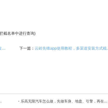
拦截名单中进行查询)
魔兽世界怀旧服高级炼金在哪学，阵营攻略全掌握
下一篇：
云岭先锋app
认证，按提示完成人脸识别即可
乐高无限汽车怎么做，先做车身、地盘、引擎，再在机床上组装即可