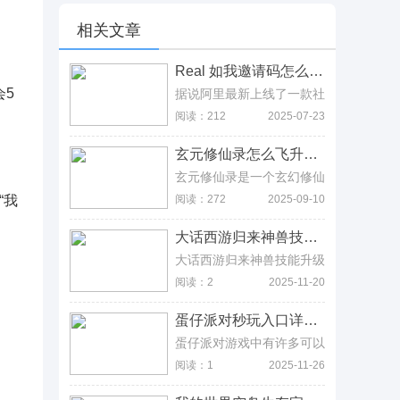
相关文章
Real 如我邀请码怎么获得，目前普通用户难以获取 Real 如我邀请码怎么获得，目前普通用户难以获取
会5
据说阿里最新上线了一款社
交软件Real如我，但是需
阅读：212
2025-07-23
要邀请码激活体验资格，那
么Real如我邀请码怎么获
玄元修仙录怎么飞升，三种方式，洞虚十阶闯仙阵、淬体到千山境界等 玄元修仙录怎么飞升，三种方式，洞虚十阶闯仙阵、淬体到千山境界等
得和申请呢?
玄元修仙录是一个玄幻修仙
类放置类手游，在其中玩家
“我
阅读：272
2025-09-10
可以尝试体验一名修仙者从
最低阶的筑基期开始一步一
大话西游归来神兽技能书，常见误区与冲突技能说明 大话西游归来神兽技能书，常见误区与冲突技能说明
步往上爬的修仙体验，那么
玄元修仙录怎么飞升呢?就
大话西游归来神兽技能升级
让小编带你走进飞升条件属
是比较耗资源的，所以平民
阅读：2
2025-11-20
性一览了解一下吧。
玩家尽力就好，不用太在意
技能等级，而土豪玩家请随
蛋仔派对秒玩入口详解，云游戏链接与免下载游玩攻略 蛋仔派对秒玩入口详解，云游戏链接与免下载游玩攻略
意，至于本文主要是讲解一
些零氪玩神兽的技巧，从而
蛋仔派对游戏中有许多可以
帮助新手玩家了解大话西游
直接秒完的小游戏，不需要
阅读：1
2025-11-26
归来神兽技能加点情，合理
进行游戏的加载即可游玩，
选择神兽技能，并且了解不
而如果你还是嫌这个比较麻