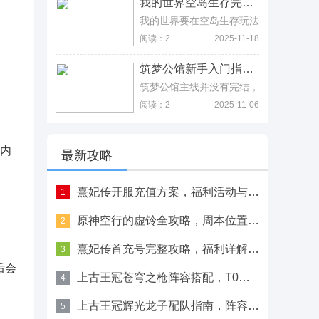
我的世界空岛生存完整教程，含刷石机与刷怪塔建造详解 我的世界空岛生存完整教程，含刷石机与刷怪塔建造详解
同神兽后期的价值，这样才
烦耗时间的话，你还可以直
能在游戏里面和大佬拉近差
接登录云游戏进行游玩，只
我的世界要在空岛生存玩法
距，不说赶上土豪玩家，但
要你手机的网速够快，基本
还是有一定难度，想要在这
阅读：2
2025-11-18
至少不会被拉得太远。
上可以做到秒进入秒完游
里生存一百天，那玩家最关
戏，再也不用担心卡顿了。
键的是想办法度过夜晚，白
筑梦公馆新手入门指南，剧情系统与基础玩法解析 筑梦公馆新手入门指南，剧情系统与基础玩法解析
天相对来说要好过一些，而
在晚上就需要一个简单的床
筑梦公馆主线并没有完结，
睡觉，这就要用到工作台，
玩家可以通过第六章发现很
阅读：2
2025-11-06
且玩家还要去砍树收集材
多猫腻，紧接着第七章又被
料，这样才能搭建一个较好
策划埋下了不少伏笔，其次
的休息床，如果要休息的地
就是4-1剧情解锁也有些细
方更舒服种子、泥土，然后
日内
节问题，本文将会详细分享
最新攻略
在床周围种花草树木，这样
给大家，主要是分享玩法，
看起来就丰富不少，且随着
让玩家能不卡主线任务，从
日子一天天过去，不同植物
而提升游戏体验。
熹妃传开服充值方案，福利活动与VIP特权解析
1
长大，这个休息的地方就是
一个很漂亮的庇护所了。
原神空行的虚铃全攻略，周本位置与材料转换方法
2
熹妃传首充号完整攻略，福利详解与平台选择指南
3
后会
上古王冠苍穹之枪阵容搭配，T0混色阵容构建与实战
4
上古王冠辉光龙子配队指南，阵容搭配与平民方案
5