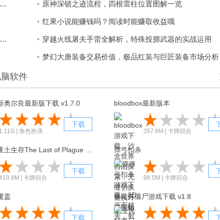
旧服中级剥皮训练师在哪里，怀旧服中级剥皮训练师位置指南
原神深锁之迹流程，四根雷柱位置图解一览
红果小说能赚钱吗？阅读时能赚取收益哦
的世界海底神殿宝箱寻找，宝箱位置与开启小技巧一览
穿越火线屠夫手雷全解析，特殊投掷武器的实战运用
梦幻大唐装备交易价值，极品红装与巨匠装备市场分析
电脑软件
奥尔良最新版下载 v1.7.0
bloodbox最新版本
下载
1.11G | 角色扮演
357.8M | 卡牌回合
末日召唤废土生存The Last of Plague Survivor
弹弓扣杀
下载
419.8M | 卡牌回合
98.5M | 卡牌回合
覆盖
全民打僵尸游戏下载 v1.8
下载