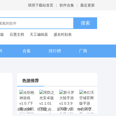
琪琪下载站首页
|
软件合集
|
最近更新
C版
石墨文档
天工编辑器
盛名时刻表
典
件
合集
排行榜
厂商
热游推荐
全职枪神游戏 v1.0.7下载，全职枪神竖版射击手游下载
塔防之光安卓版 v1.1.01下载，rougelike元素的塔防之光策略塔防网游下载
新斗罗大陆手游 v1.0.3.9下载，新斗罗大陆动漫卡牌手游下载
奇幻天空城官网版手游 v0.05下载，奇幻天空城二次元RPG手游下载