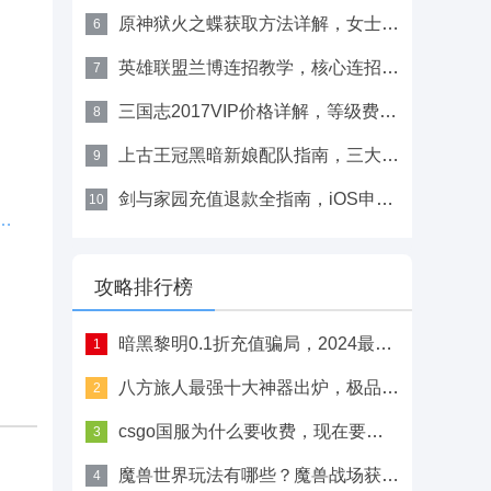
原神狱火之蝶获取方法详解，女士周本打法与材料合成指南
6
英雄联盟兰博连招教学，核心连招顺序与温度掌控
7
三国志2017VIP价格详解，等级费用与充值方案指南
8
上古王冠黑暗新娘配队指南，三大阵容搭配与转职解析
9
剑与家园充值退款全指南，iOS申请流程与防失误技巧
10
使用教程，多渠道安装方式梳理超实用
攻略排行榜
暗黑黎明0.1折充值骗局，2024最新充值折扣对比详情
1
八方旅人最强十大神器出炉，极品六翼天使之枪详细获取方法
2
csgo国服为什么要收费，现在要收费吗？
3
魔兽世界玩法有哪些？魔兽战场获胜攻略
4