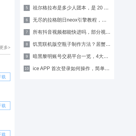
祖尔格拉布是多少人团本，是 20 人团本哦
5
无尽的拉格朗日neox引擎教程，附新手图形设置及pc端操作指南
6
所有抖音视频都能快进吗，部分视频没有进度条，无法直接快进
7
饥荒联机版空瓶子制作方法？居蟹老奶奶位置详情
8
更多>
暗黑黎明账号交易平台一览，4大平台新手也可轻松购买
9
ice APP 首次登录如何操作，简单操作一览
10
下载
下载
下载