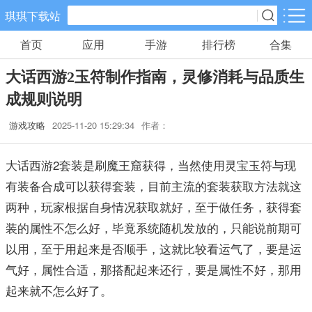
琪琪下载站
首页
应用
手游
排行榜
合集
手游分类
应用分类
大话西游2玉符制作指南，灵修消耗与品质生
卡牌回合
休闲益智
角色扮演
成规则说明
461款手游
102款手游
116款手游
游戏攻略
2025-11-20 15:29:34
作者：
棋牌游戏
飞行射击
动作格斗
0款手游
27款手游
25款手游
大话西游2套装是刷魔王窟获得，当然使用灵宝玉符与现
有装备合成可以获得套装，目前主流的套装获取方法就这
策略塔防
体育竞速
冒险解谜
两种，玩家根据自身情况获取就好，至于做任务，获得套
52款手游
22款手游
23款手游
装的属性不怎么好，毕竟系统随机发放的，只能说前期可
以用，至于用起来是否顺手，这就比较看运气了，要是运
模拟经营
音乐舞蹈
儿童教育
气好，属性合适，那搭配起来还行，要是属性不好，那用
22款手游
1款手游
2款手游
起来就不怎么好了。