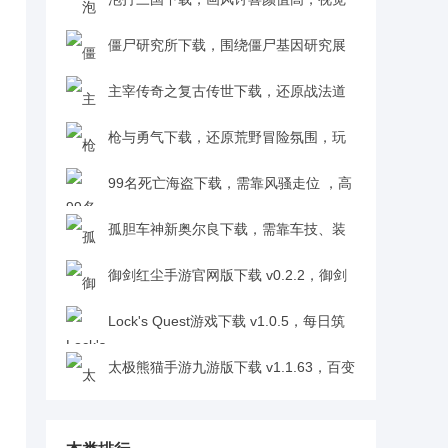
体验超对玩家胃口v1.0
僵尸研究所下载，围绕僵尸基因研究展
开，带动玩家探索欲v1.2.1
主宰传奇之复古传世下载，还原战法道
三大职业，重现当年龙城热血，情怀感拉满
枪与勇气下载，还原荒野冒险氛围，玩
v1.0.2
家化身自由牛仔v1.0
99名死亡海盗下载，需靠风骚走位 ，高
伤害技能搭配虚拟摇杆，秀技感拉满v1.0
孤胆车神新奥尔良下载，需靠车技、装
备躲避追捕，生存挑战超带感v1.7.0
御剑红尘手游官网版下载 v0.2.2，御剑
飞行开启沉浸式修仙冒险v0.2.2
Lock's Quest游戏下载 v1.0.5，每日筑
防抗发条军攻击策略性拉满v1.0.5
太极熊猫手游九游版下载 v1.1.63，百变
武神助战狩猎 BOSS 乐趣十足v1.1.63