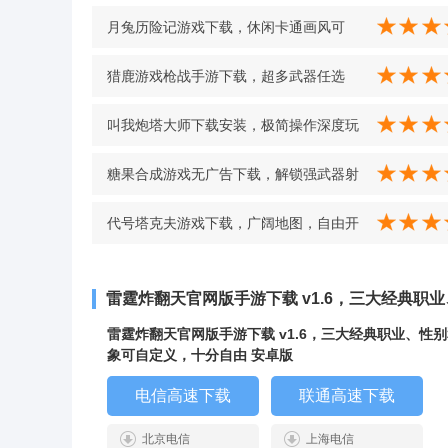
月兔历险记游戏下载，休闲卡通画风可
爱，农场经营体验超治愈 v2.0.0
猎鹿游戏枪战手游下载，超多武器任选
择，解锁强武提升狩猎成功率 v1.0.1 安卓
叫我炮塔大师下载安装，极简操作深度玩
版
法，BOSS挑战火力全开 v0.4.33 中文版
糖果合成游戏无广告下载，解锁强武器射
僵尸追逃犯，同伴存活成就感拉满
代号塔克夫游戏下载，广阔地图，自由开
v1.12.1.3 最新版
火对决 v1.1 安卓版
雷霆炸翻天官网版手游下载 v1.6，三大经典
雷霆炸翻天官网版手游下载 v1.6，三大经典职业、性
象可自定义，十分自由 安卓版
电信高速下载
联通高速下载
北京电信
上海电信