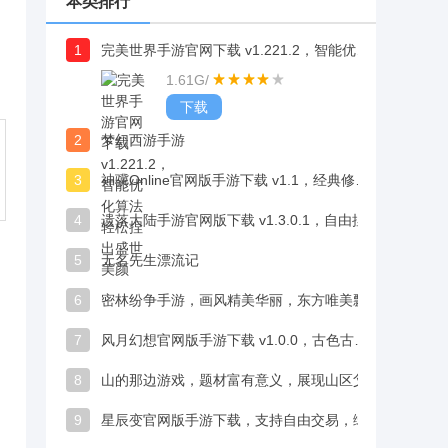
本类排行
1
完美世界手游官网下载 v1.221.2，智能优化算法轻松捏出盛世美颜
1.61G
/
下载
2
梦幻西游手游
3
神骥Online官网版手游下载 v1.1，经典修仙职业可供选择，可在玄幻世界中闯荡冒险
4
遗落大陆手游官网版下载 v1.3.0.1，自由捏脸系统，能随时创建属于自己的百变角色
5
无名先生漂流记
6
密林纷争手游，画风精美华丽，东方唯美飘逸视觉享受佳
7
风月幻想官网版手游下载 v1.0.0，古色古香的背景音乐，带来沉浸式盛唐体验
8
山的那边游戏，题材富有意义，展现山区父子情深
9
星辰变官网版手游下载，支持自由交易，绿色商城设定超良心