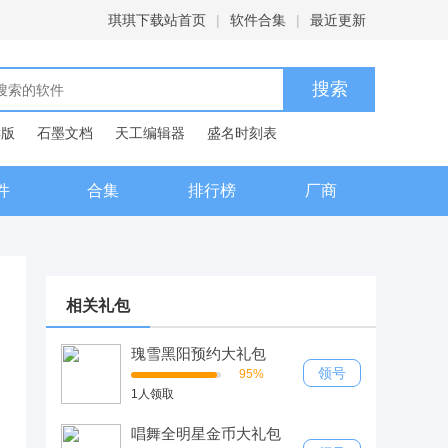
琪琪下载站首页
|
软件合集
|
最近更新
C版
石墨文档
天工编辑器
盛名时刻表
典
件
合集
排行榜
厂商
相关礼包
瑰雪黑阳预约大礼包
领号
95%
1人领取
唱舞全明星金币大礼包