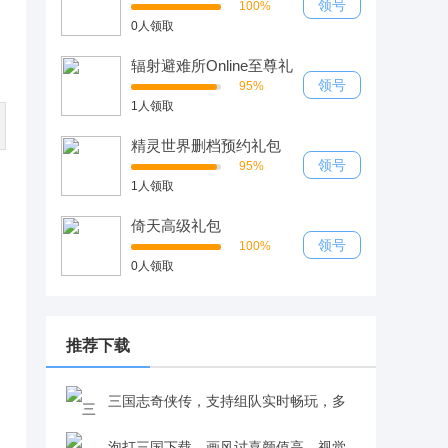
领号
100%
0人领取
辐射避难所Online至尊礼
包
领号
95%
1人领取
精灵世界删档预约礼包
领号
95%
1人领取
倚天高级礼包
领号
100%
0人领取
推荐下载
三国志奇侠传，支持组队实时畅玩，多
人互动战斗超刺激v2.2.17
泡打三国下载，画风讨喜颜值高，视觉