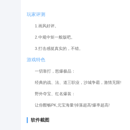
玩家评测
1.画风好评。
2.中规中矩一般版吧。
3.打击感挺真实的，不错。
游戏特色
一切靠打，怒爆极品：
经典的战、法、道三职业，沙城争霸，激情无限!
野外夺宝、红名爆装：
让你酣畅PK,元宝海量!掉落超高!爆率超高!
软件截图